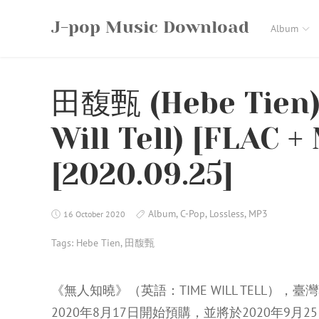
Skip
J-pop Music Download
to
Album
content
田馥甄 (Hebe Tien
Will Tell) [FLAC +
[2020.09.25]
Album
,
C-Pop
,
Lossless
,
MP3
16 October 2020
Tags:
Hebe Tien
,
田馥甄
《無人知曉》（英語：TIME WILL TELL
2020年8月17日開始預購，並將於2020年