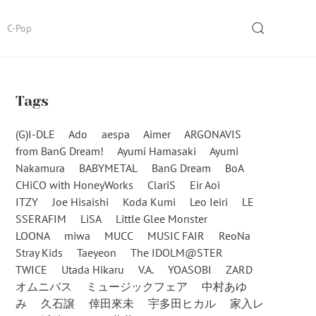
SEARCH
C-Pop
Tags
(G)I-DLE
Ado
aespa
Aimer
ARGONAVIS
from BanG Dream!
Ayumi Hamasaki
Ayumi
Nakamura
BABYMETAL
BanG Dream
BoA
CHiCO with HoneyWorks
ClariS
Eir Aoi
ITZY
Joe Hisaishi
Koda Kumi
Leo Ieiri
LE
SSERAFIM
LiSA
Little Glee Monster
LOONA
miwa
MUCC
MUSIC FAIR
ReoNa
Stray Kids
Taeyeon
The IDOLM@STER
TWICE
Utada Hikaru
V.A.
YOASOBI
ZARD
オムニバス
ミュージックフェア
中村あゆ
み
久石譲
倖田來未
宇多田ヒカル
家入レ