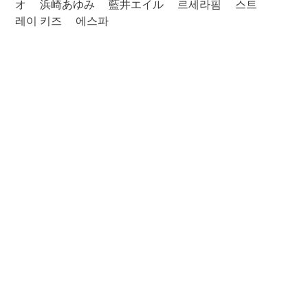
オ
浜崎あゆみ
藍井エイル
르세라핌
스트
레이 키즈
에스파