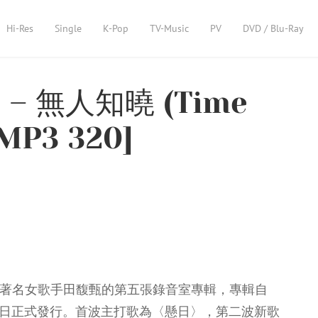
Hi-Res
Single
K-Pop
TV-Music
PV
DVD / Blu-Ray
) – 無人知曉 (Time
 MP3 320]
），臺灣著名女歌手田馥甄的第五張錄音室專輯，專輯自
9月25日正式發行。首波主打歌為〈懸日〉，第二波新歌