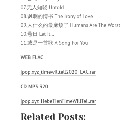
07.无人知晓 Untold
08.讽刺的情书 The Irony of Love
09.人什么的最麻烦了 Humans Are The Worst
10.悬日 Let It…
11.或是一首歌 A Song For You
WEB FLAC
jpop.xyz_timewilltell2020FLAC.rar
CD MP3 320
jpop.xyz_HebeTienTimeWillTell.rar
Related Posts: