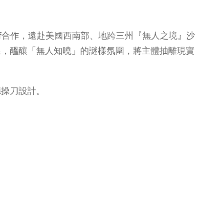
rhoef合作，遠赴美國西南部、地跨三州『無人之境』沙
線，醞釀「無人知曉」的謎樣氛圍，將主體抽離現實
德操刀設計。