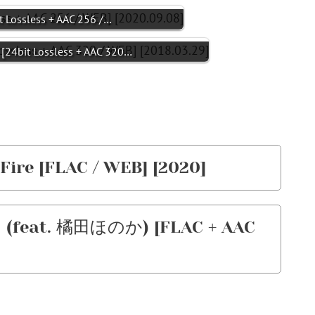
ossless + AAC 256 /…
bit Lossless + AAC 320…
ire [FLAC / WEB] [2020]
 (feat. 橘田ほのか) [FLAC + AAC