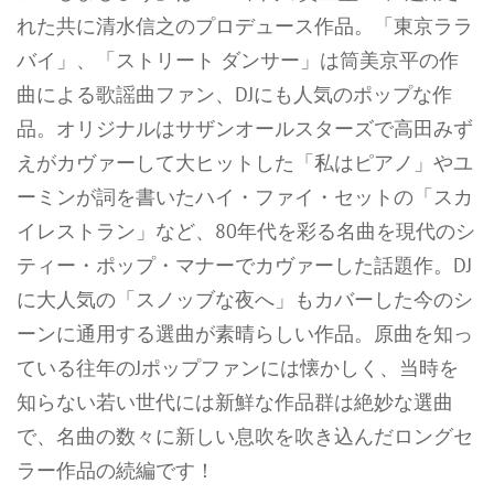
れた共に清水信之のプロデュース作品。「東京ララ
バイ」、「ストリート ダンサー」は筒美京平の作
曲による歌謡曲ファン、DJにも人気のポップな作
品。オリジナルはサザンオールスターズで高田みず
えがカヴァーして大ヒットした「私はピアノ」やユ
ーミンが詞を書いたハイ・ファイ・セットの「スカ
イレストラン」など、80年代を彩る名曲を現代のシ
ティー・ポップ・マナーでカヴァーした話題作。DJ
に大人気の「スノッブな夜へ」もカバーした今のシ
ーンに通用する選曲が素晴らしい作品。原曲を知っ
ている往年のJポップファンには懐かしく、当時を
知らない若い世代には新鮮な作品群は絶妙な選曲
で、名曲の数々に新しい息吹を吹き込んだロングセ
ラー作品の続編です！