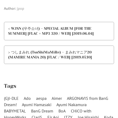
Author:
jpop
< WJSN (우주소녀) – SPECIAL ALBUM [FOR THE
SUMMER] [FLAC + MP3 320 / WEB] [2019.06.04]
> つしまみれ (TsuShiMaMiRe) – まみれマニア20
(MAMIRE MANIA 20) [FLAC / WEB] [2019.07.10]
Tags
(G)I-DLE
Ado
aespa
Aimer
ARGONAVIS from BanG
Dream!
Ayumi Hamasaki
Ayumi Nakamura
BABYMETAL
BanG Dream
BoA
CHiCO with
HoneyWorks
ClariS
Eir Aoi
ITZY
Joe Hisaishi
Koda