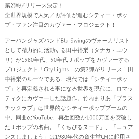
第2弾がリリース決定！
全世界規模で人気／再評価が進むシティー・ポッ
プ・ファン注目のカヴァー・プロジェクト！
アーバンジャズバンドBlu-Swingのヴォーカリスト
として精力的に活動する田中裕梨（タナカ・ユウ
リ）が1980年代、90年代Ｊポップをカヴァーする
プロジェクト「City Lights」の第2弾がリリース！田
中裕梨のルーツである、現代では「シティーポッ
プ」と再定義される事になる世界を現代に、ロマッ
ティクにカヴァーした話題作。竹内まりあ「プラス
チックラブ」は世界的なシティーポップブームの
中、同曲のYouTube、再生回数が1000万回を突破し
たＪポップの名曲。「くちびるヌード」、「ニュア
ンスしましょう」は1980年代の資生堂CMに起用さ