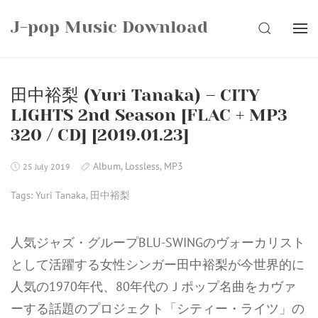
Skip
J-pop Music Download
to
SEARCH
content
田中裕梨 (Yuri Tanaka) – CITY
LIGHTS 2nd Season [FLAC + MP3
320 / CD] [2019.01.23]
Album
,
Lossless
,
MP3
25 July 2019
Tags:
Yuri Tanaka
,
田中裕梨
人気ジャズ・グループBLU-SWINGのヴォーカリスト
として活躍する女性シンガー田中裕梨が今世界的に
人気の1970年代、80年代のＪポップ名曲をカヴァ
ーする話題のプロジェクト「シティー・ライツ」の