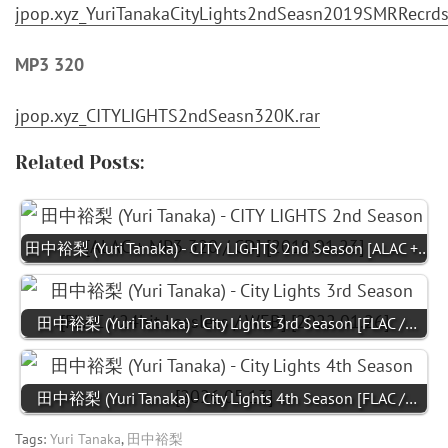
jpop.xyz_YuriTanakaCityLights2ndSeasn2019SMRRecrd
MP3 320
jpop.xyz_CITYLIGHTS2ndSeasn320K.rar
Related Posts:
田中裕梨 (Yuri Tanaka) - CITY LIGHTS 2nd Season [ALAC +…
田中裕梨 (Yuri Tanaka) - City Lights 3rd Season [FLAC /…
田中裕梨 (Yuri Tanaka) - City Lights 4th Season [FLAC /…
Tags:
Yuri Tanaka
,
田中裕梨