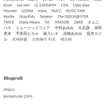
Kumi
Leo Ieiri
LE SSERAFIM
LiSA
Little Glee
Monster
LOONA
miwa
MUCC
MUSIC FAIR
ReoNa
Stray Kids
Taeyeon
The IDOLM@STER
TWICE
Utada Hikaru
V.A.
YOASOBI
ZARD
オムニ
バス
ミュージックフェア
中村あゆみ
久石譲
倖田
來未
宇多田ヒカル
家入レオ
浜崎あゆみ
藍井エイ
ル
르세라핌
스트레이 키즈
에스파
Blogroll
alljp.cc
javmp4.com (18+)