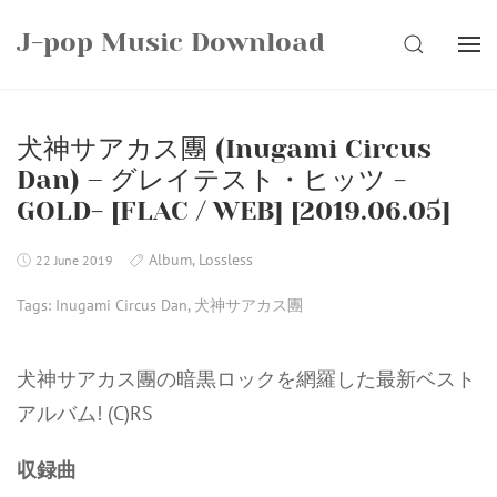
Skip
J-pop Music Download
to
SEARCH
content
犬神サアカス團 (Inugami Circus
Dan) – グレイテスト・ヒッツ -
GOLD- [FLAC / WEB] [2019.06.05]
Album
,
Lossless
22 June 2019
Tags:
Inugami Circus Dan
,
犬神サアカス團
犬神サアカス團の暗黒ロックを網羅した最新ベスト
アルバム! (C)RS
収録曲