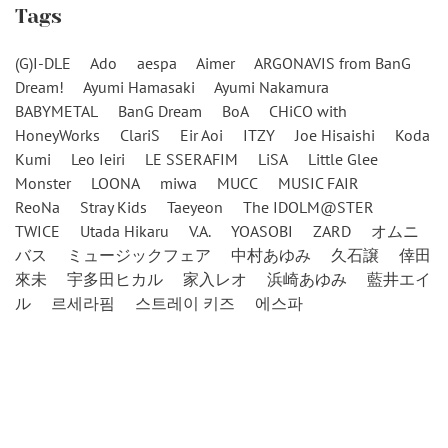
Tags
(G)I-DLE
Ado
aespa
Aimer
ARGONAVIS from BanG
Dream!
Ayumi Hamasaki
Ayumi Nakamura
BABYMETAL
BanG Dream
BoA
CHiCO with
HoneyWorks
ClariS
Eir Aoi
ITZY
Joe Hisaishi
Koda
Kumi
Leo Ieiri
LE SSERAFIM
LiSA
Little Glee
Monster
LOONA
miwa
MUCC
MUSIC FAIR
ReoNa
Stray Kids
Taeyeon
The IDOLM@STER
TWICE
Utada Hikaru
V.A.
YOASOBI
ZARD
オムニ
バス
ミュージックフェア
中村あゆみ
久石譲
倖田
來未
宇多田ヒカル
家入レオ
浜崎あゆみ
藍井エイ
ル
르세라핌
스트레이 키즈
에스파