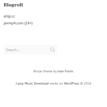
Blogroll
alljp.cc
javmp4.com (18+)
Search
for:
Rinzai theme by
Ivan Fonin
.
J-pop Music Download
works on
WordPress
© 2026