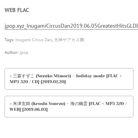
WEB FLAC
jpop.xyz_InugamiCircusDan2019.06.05GreatestHitsGLDDi
Tags:
Inugami Circus Dan
,
犬神サアカス團
Author:
jpop
< 三森すずこ (Suzuko Mimori) – holiday mode [FLAC +
MP3 320 / CD] [2019.02.20]
> 米津玄師 (Kenshi Yonezu) – 海の幽霊 [FLAC + MP3 320 /
WEB] [2019.06.03]