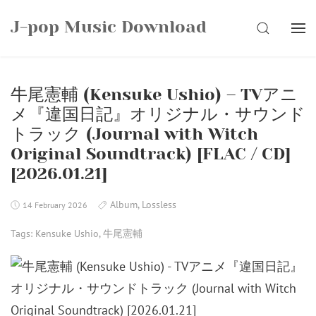
Skip
J-pop Music Download
to
SEARCH
content
牛尾憲輔 (Kensuke Ushio) – TVアニ
メ『違国日記』オリジナル・サウンド
トラック (Journal with Witch
Original Soundtrack) [FLAC / CD]
[2026.01.21]
Album
,
Lossless
14 February 2026
Tags:
Kensuke Ushio
,
牛尾憲輔