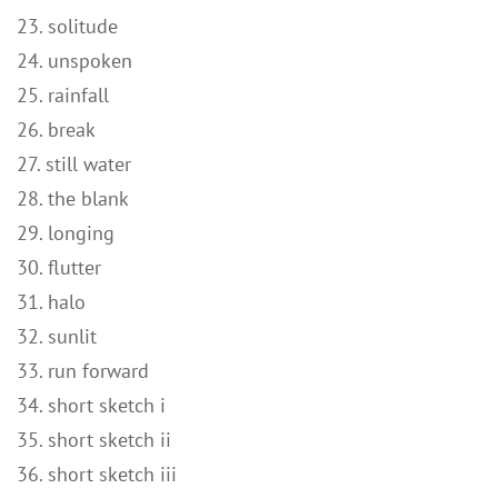
23. solitude
24. unspoken
25. rainfall
26. break
27. still water
28. the blank
29. longing
30. flutter
31. halo
32. sunlit
33. run forward
34. short sketch i
35. short sketch ii
36. short sketch iii