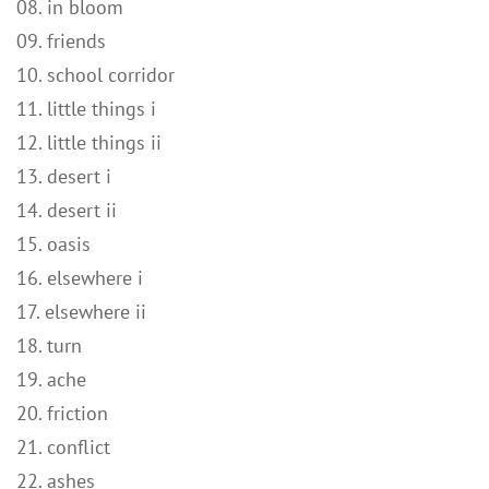
08. in bloom
09. friends
10. school corridor
11. little things i
12. little things ii
13. desert i
14. desert ii
15. oasis
16. elsewhere i
17. elsewhere ii
18. turn
19. ache
20. friction
21. conflict
22. ashes