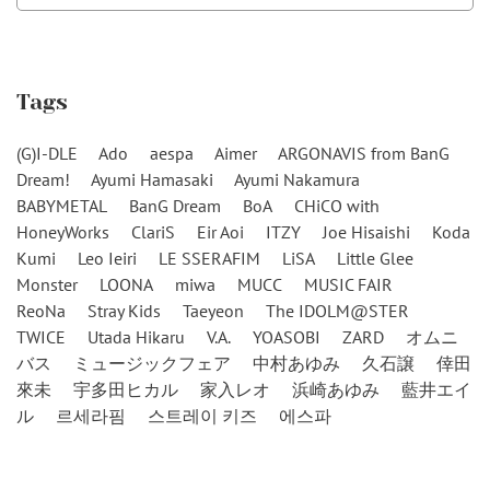
Tags
(G)I-DLE
Ado
aespa
Aimer
ARGONAVIS from BanG
Dream!
Ayumi Hamasaki
Ayumi Nakamura
BABYMETAL
BanG Dream
BoA
CHiCO with
HoneyWorks
ClariS
Eir Aoi
ITZY
Joe Hisaishi
Koda
Kumi
Leo Ieiri
LE SSERAFIM
LiSA
Little Glee
Monster
LOONA
miwa
MUCC
MUSIC FAIR
ReoNa
Stray Kids
Taeyeon
The IDOLM@STER
TWICE
Utada Hikaru
V.A.
YOASOBI
ZARD
オムニ
バス
ミュージックフェア
中村あゆみ
久石譲
倖田
來未
宇多田ヒカル
家入レオ
浜崎あゆみ
藍井エイ
ル
르세라핌
스트레이 키즈
에스파