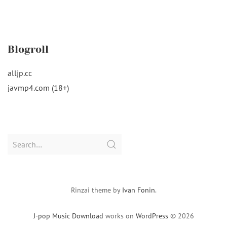
Blogroll
alljp.cc
javmp4.com (18+)
Search
for:
Rinzai theme by
Ivan Fonin
.
J-pop Music Download
works on
WordPress
© 2026