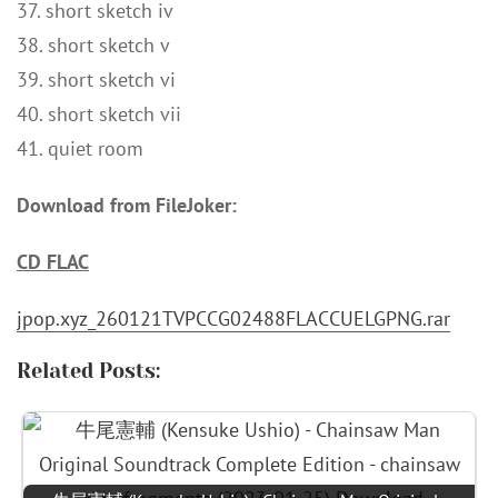
37. short sketch iv
38. short sketch v
39. short sketch vi
40. short sketch vii
41. quiet room
Download from FileJoker:
CD FLAC
jpop.xyz_260121TVPCCG02488FLACCUELGPNG.rar
Related Posts: