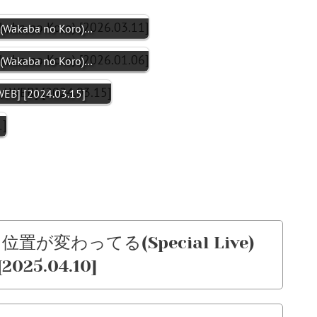
Wakaba no Koro)…
Wakaba no Koro)…
WEB] [2024.03.15]
– 位置が変わってる(Special Live)
[2025.04.10]