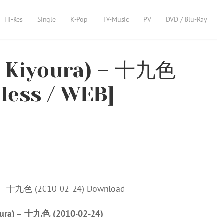
Hi-Res
Single
K-Pop
TV-Music
PV
DVD / Blu-Ray
Kiyoura) – 十九色
sless / WEB]
ra) – 十九色 (2010-02-24)