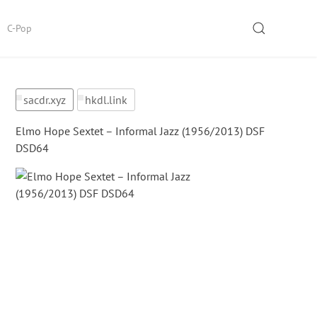
SEARCH
C-Pop
sacdr.xyz
hkdl.link
Elmo Hope Sextet – Informal Jazz (1956/2013) DSF
DSD64