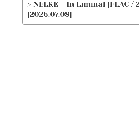
> NELKE – In Liminal [FLAC / 
[2026.07.08]