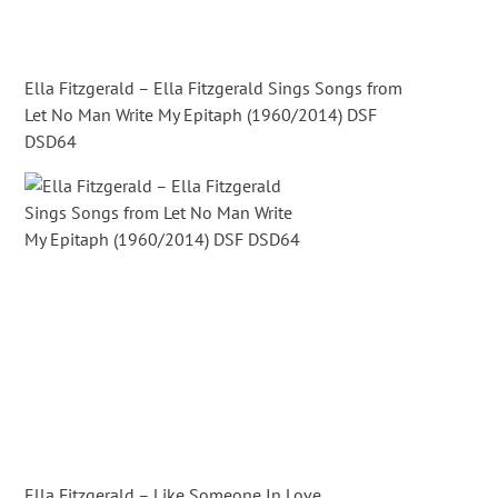
Ella Fitzgerald – Ella Fitzgerald Sings Songs from
Let No Man Write My Epitaph (1960/2014) DSF
DSD64
Ella Fitzgerald – Like Someone In Love