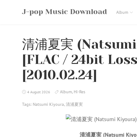
Skip
J-pop Music Download
to
Album
content
清浦夏実 (Natsumi 
[FLAC / 24bit Los
[2010.02.24]
Album
,
Hi-Res
4 August 2026
Tags:
Natsumi Kiyoura
,
清浦夏実
清浦夏実 (Natsumi Kiyou