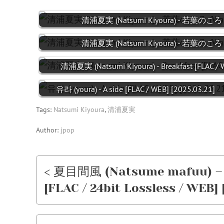
清浦夏実 (Natsumi Kiyoura) - 若葉のころ (
清浦夏実 (Natsumi Kiyoura) - 若葉のころ (
清浦夏実 (Natsumi Kiyoura) - Breakfast [FLAC / 
유라 (youra) - A side [FLAC / WEB] [2025.03.21]
Tags:
Natsumi Kiyoura
,
清浦夏実
Author:
jpop
< 夏目間風 (Natsume mafuu) 
[FLAC / 24bit Lossless / WEB] 