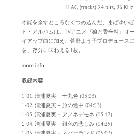
FLAC, (tracks) 24 bits, 96 KH
才能を余すところなくつめ込んだ、まばゆいほ
ト・アルバムは、TVアニメ『狼と香辛料』オ
イアップ曲に加え、菅野よう子プロデュース
を、存分に味わえる1枚。
more info
収録内容
1-01. 清浦夏実 – 十九色 (03:03)
1-02. 清浦夏実 – 旅の途中 (04:53)
1-03. 清浦夏実 – アノネデモネ (05:17)
1-04. 清浦夏実 – 銀色の悲しみ (04:29)
1-05. 清浦夏実 – ネバーランド (05:03)