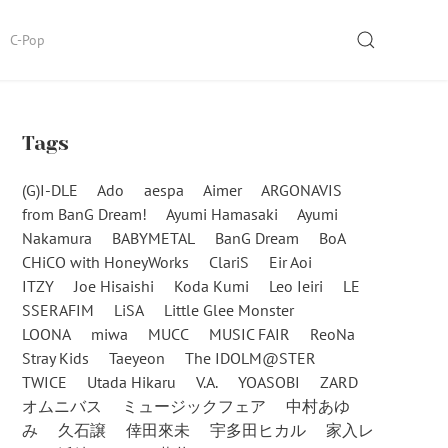
SEARCH
C-Pop
Tags
(G)I-DLE
Ado
aespa
Aimer
ARGONAVIS
from BanG Dream!
Ayumi Hamasaki
Ayumi
Nakamura
BABYMETAL
BanG Dream
BoA
CHiCO with HoneyWorks
ClariS
Eir Aoi
ITZY
Joe Hisaishi
Koda Kumi
Leo Ieiri
LE
SSERAFIM
LiSA
Little Glee Monster
LOONA
miwa
MUCC
MUSIC FAIR
ReoNa
Stray Kids
Taeyeon
The IDOLM@STER
TWICE
Utada Hikaru
V.A.
YOASOBI
ZARD
オムニバス
ミュージックフェア
中村あゆ
み
久石譲
倖田來未
宇多田ヒカル
家入レ