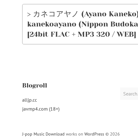
> カネコアヤノ (Ayano Kaneko)
kanekoayano (Nippon Budoka
[24bit FLAC + MP3 320 / WEB] 
Blogroll
Search
for:
alljp.cc
javmp4.com (18+)
J-pop Music Download
works on
WordPress
© 2026