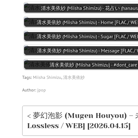
清水美依紗 (Miisha Shimizu) - 花占い (hanauran
清水美依紗 (Miisha Shimizu) - Home [FLAC / WEB
清水美依紗 (Miisha Shimizu) - Sugar [FLAC / WEB
清水美依紗 (Miisha Shimizu) - Message [FLAC / W
清水美依紗 (Miisha Shimizu) - #dont_care 
Tags:
Miisha Shimizu
,
清水美依紗
Author:
jpop
< 夢幻泡影 (Mugen Houyou) – 未完
Lossless / WEB] [2026.04.15]