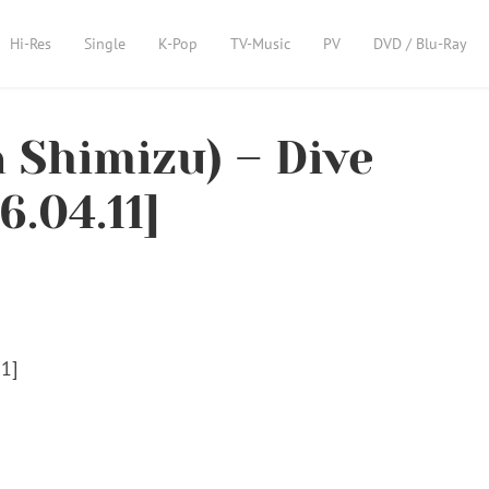
Hi-Res
Single
K-Pop
TV-Music
PV
DVD / Blu-Ray
himizu) – Dive
6.04.11]