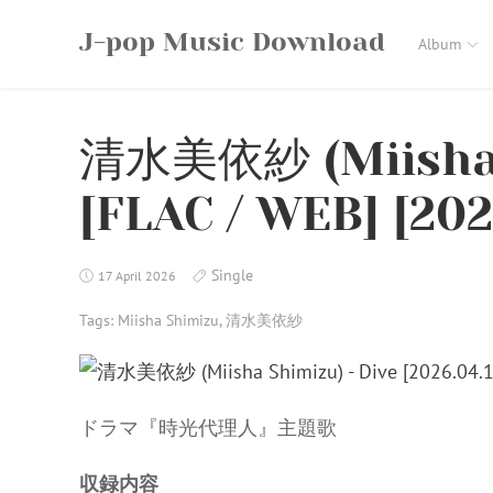
Skip
J-pop Music Download
to
Album
content
清水美依紗 (Miisha S
[FLAC / WEB] [202
Single
17 April 2026
Tags:
Miisha Shimizu
,
清水美依紗
ドラマ『時光代理人』主題歌
収録内容