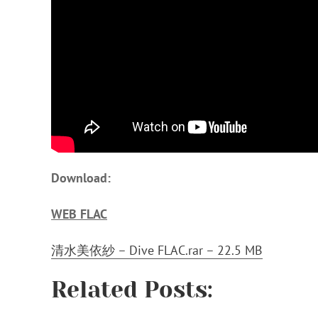
Download:
WEB FLAC
清水美依紗 – Dive FLAC.rar – 22.5 MB
Related Posts: