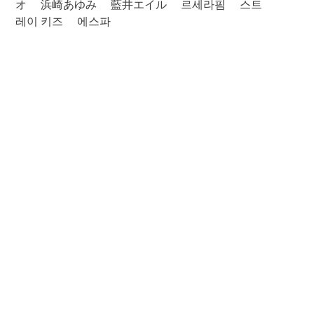
オ
浜崎あゆみ
藍井エイル
르세라핌
스트
레이 키즈
에스파