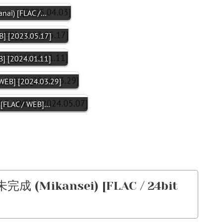
ai) [FLAC /…
] [2023.05.17]
] [2024.01.11]
EB] [2024.03.29]
[FLAC / WEB]…
成 (Mikansei) [FLAC / 24bit