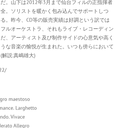
だ。山下は2012年3月まで仙台フィルの正指揮者
十全。ソリストを暖かく包み込んでサポートしつ
る。昨今、CD等の販売実績は好調という訳では
てフルオーケストラ、それもライブ・レコーディン
んだ、アーティスト及び制作サイドの心意気や高く
ような音楽の愉悦が生まれた。いつも傍らにおいて
解説:真嶋雄大)
22/
legro maestoso
omance. Larghetto
ondo. Vivace
derato Allegro