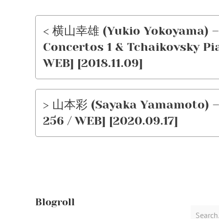
< 横山幸雄 (Yukio Yokoyama) –
Concertos 1 & Tchaikovsky Pi
WEB] [2018.11.09]
> 山本彩 (Sayaka Yamamoto)
256 / WEB] [2020.09.17]
Blogroll
Search