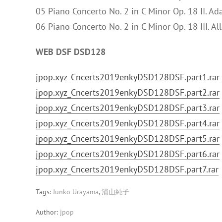
05 Piano Concerto No. 2 in C Minor Op. 18 II. A
06 Piano Concerto No. 2 in C Minor Op. 18 III. A
WEB DSF DSD128
jpop.xyz_Cncerts2019enkyDSD128DSF.part1.rar
jpop.xyz_Cncerts2019enkyDSD128DSF.part2.rar
jpop.xyz_Cncerts2019enkyDSD128DSF.part3.rar
jpop.xyz_Cncerts2019enkyDSD128DSF.part4.rar
jpop.xyz_Cncerts2019enkyDSD128DSF.part5.rar
jpop.xyz_Cncerts2019enkyDSD128DSF.part6.rar
jpop.xyz_Cncerts2019enkyDSD128DSF.part7.rar
Tags:
Junko Urayama
,
浦山純子
Author:
jpop