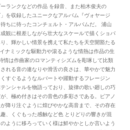
ーランクなどの作品 を録音、また柏木俊夫の
ズ」を収録したユニークなアルバム『ヴォヤージ
待ちに待ったコンチェルト・アルバムだ。 浦山
構成観に根差しながら壮大なスケールで描くショパ
あり、輝かしい情景を携えて私たちを天空開豁たる
ダイナミックな駆動力や滾るような情熱は作品の生
詩情は作曲家のロマンティシズムを彫琢して比類
出される音の連なりや滑舌の良さは、華やかで魅力
をくすぐるようなルバートや躍動するフレージン
ポテンシャルを物語っており、旋律の歌い廻しの巧
だが、極め付きはその音色の多彩さである。ピアノ
星が降り注ぐように煌びやかな高音まで、その存在
趣、くぐもった感触など色 とりどりの響きが混
ンのように移ろっていく様は鮮やかとしか言いよう