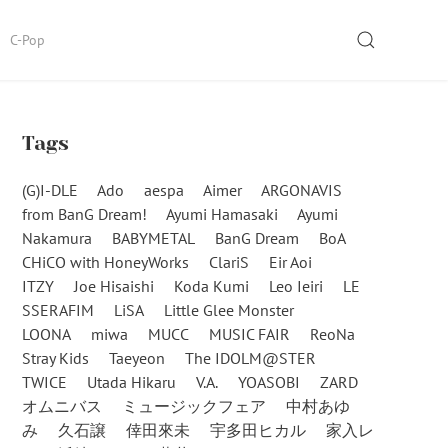
SEARCH
C-Pop
Tags
(G)I-DLE
Ado
aespa
Aimer
ARGONAVIS
from BanG Dream!
Ayumi Hamasaki
Ayumi
Nakamura
BABYMETAL
BanG Dream
BoA
CHiCO with HoneyWorks
ClariS
Eir Aoi
ITZY
Joe Hisaishi
Koda Kumi
Leo Ieiri
LE
SSERAFIM
LiSA
Little Glee Monster
LOONA
miwa
MUCC
MUSIC FAIR
ReoNa
Stray Kids
Taeyeon
The IDOLM@STER
TWICE
Utada Hikaru
V.A.
YOASOBI
ZARD
オムニバス
ミュージックフェア
中村あゆ
み
久石譲
倖田來未
宇多田ヒカル
家入レ