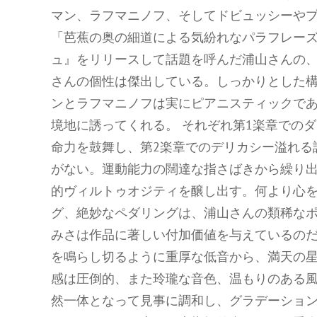
マン、ラフマニノフ、そしてドビュッシーやプ
「芭蕉の奥の細道による気紛れなパラフレー
ュ』をリリースして話題を呼んだ浦山さんの、
さんの個性は傑出している。しっかりとした
ンとラフマニノフは実にピアニスティックで
境地に誘ってくれる。 それぞれ第1楽章での
命力を鼓舞し、第2楽章でのデリカシー溢れる
がない。運動能力の闊達な指さばきから繰り
的ヴィルトゥオジティを醸し出す。何より心
グ、絶妙なペダリングは、浦山さんの類稀な
みさは作品に著しい付加価値を与えているの
を鳴らし切るように重厚な低音から、満天の
感は圧倒的、また玲瓏な音色、温もりのある風
然一体となって見事に調和し、グラデーショ