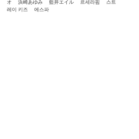
オ
浜崎あゆみ
藍井エイル
르세라핌
스트
레이 키즈
에스파