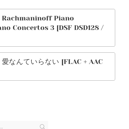
 Rachmaninoff Piano
ano Concertos 3 [DSF DSD128 /
 – 愛なんていらない [FLAC + AAC