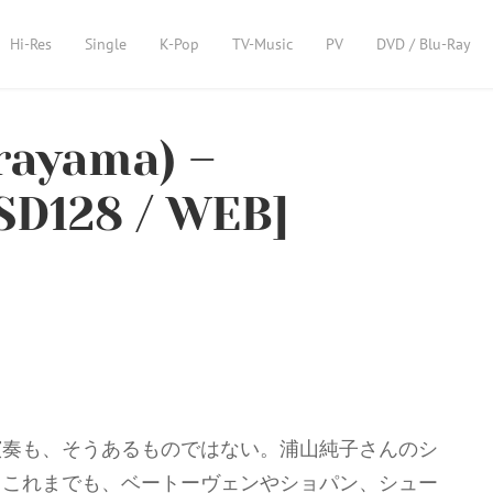
Hi-Res
Single
K-Pop
TV-Music
PV
DVD / Blu-Ray
ayama) –
SD128 / WEB]
演奏も、そうあるものではない。浦山純子さんのシ
。これまでも、ベートーヴェンやショパン、シュー