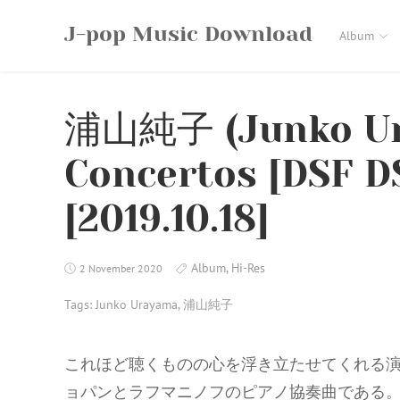
Skip
J-pop Music Download
to
Album
content
浦山純子 (Junko Ur
Concertos [DSF D
[2019.10.18]
Album
,
Hi-Res
2 November 2020
Tags:
Junko Urayama
,
浦山純子
これほど聴くものの心を浮き立たせてくれる
ョパンとラフマニノフのピアノ協奏曲である