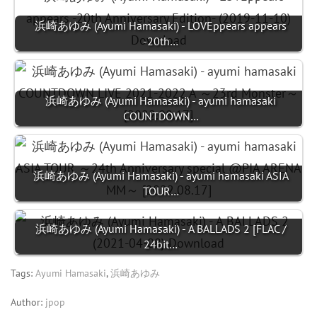
浜崎あゆみ (Ayumi Hamasaki) - LOVEppears appears
-20th…
浜崎あゆみ (Ayumi Hamasaki) - ayumi hamasaki
COUNTDOWN…
浜崎あゆみ (Ayumi Hamasaki) - ayumi hamasaki ASIA
TOUR…
浜崎あゆみ (Ayumi Hamasaki) - A BALLADS 2 [FLAC /
24bit…
Tags:
Ayumi Hamasaki
,
浜崎あゆみ
Author:
jpop