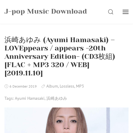
Skip
J-pop Music Download
to
SEARCH
content
浜崎あゆみ (Ayumi Hamasaki) –
LOVEppears / appears -20th
Anniversary Edition- (CD3枚組)
[FLAC + MP3 320 / WEB]
[2019.11.10]
Album
,
Lossless
,
MP3
6 December 2019
Tags:
Ayumi Hamasaki
,
浜崎あゆみ