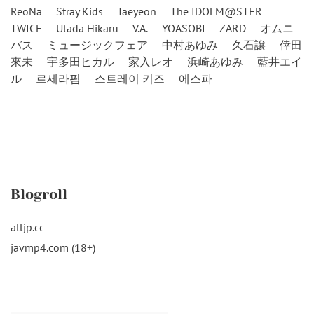
ReoNa
Stray Kids
Taeyeon
The IDOLM@STER
TWICE
Utada Hikaru
V.A.
YOASOBI
ZARD
オムニ
バス
ミュージックフェア
中村あゆみ
久石譲
倖田
來未
宇多田ヒカル
家入レオ
浜崎あゆみ
藍井エイ
ル
르세라핌
스트레이 키즈
에스파
Blogroll
alljp.cc
javmp4.com (18+)