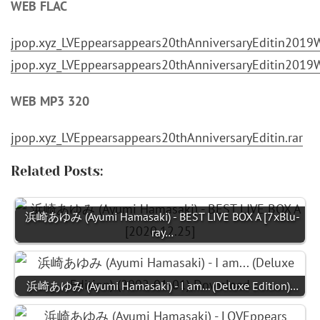
WEB FLAC
jpop.xyz_LVEppearsappears20thAnniversaryEditin2019
jpop.xyz_LVEppearsappears20thAnniversaryEditin2019
WEB MP3 320
jpop.xyz_LVEppearsappears20thAnniversaryEditin.rar
Related Posts:
浜崎あゆみ (Ayumi Hamasaki) - BEST LIVE BOX A [7xBlu-
ray…
浜崎あゆみ (Ayumi Hamasaki) - I am... (Deluxe Edition)…