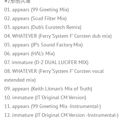
※2形態共通
01. appears (99 Greeting Mix)
02. appears (Scud Filter Mix)
03. appears (Dub’s Eurotech Remix)
04. WHATEVER (Ferry ‘System F’ Corsten dub mix)
05. appears (JP’s Sound Factory Mix)
06. appears (HΛL’s Mix)
07. immature (D-Z DUAL LUCIFER MIX)
08. WHATEVER (Ferry ‘System F’ Corsten vocal
extended mix)
09. appears (Keith Litman’s Mix of Truth)
10. immature (JT Original CM Version)
11. appears (99 Greeting Mix -Instrumental-)
12. immature (JT Original CM Version -Instrumental-)