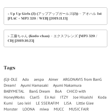
< Up Up Girls (2) (アップアップガールズ(2)) – アオハル 1st
[FLAC + MP3 320 / WEB] [2019.11.13]
> 工藤ちゃん (Kudo-chan) – エクスフレンズ [MP3 320 /
CD] [2019.10.23]
Tags
(G)I-DLE
Ado
aespa
Aimer
ARGONAVIS from BanG
Dream!
Ayumi Hamasaki
Ayumi Nakamura
BABYMETAL
BanG Dream
BoA
CHiCO with
HoneyWorks
ClariS
Eir Aoi
ITZY
Joe Hisaishi
Koda
Kumi
Leo Ieiri
LE SSERAFIM
LiSA
Little Glee
Monster
LOONA
miwa
MUCC
MUSIC FAIR