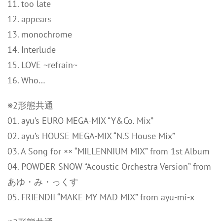
11. too late
12. appears
13. monochrome
14. Interlude
15. LOVE ~refrain~
16. Who…
※2形態共通
01. ayu’s EURO MEGA-MIX “Y&Co. Mix”
02. ayu’s HOUSE MEGA-MIX “N.S House Mix”
03. A Song for ×× “MILLENNIUM MIX” from 1st Album
04. POWDER SNOW “Acoustic Orchestra Version” from
あゆ・み・っくす
05. FRIENDII “MAKE MY MAD MIX” from ayu-mi-x