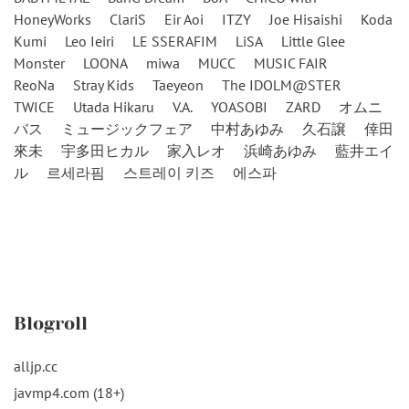
HoneyWorks
ClariS
Eir Aoi
ITZY
Joe Hisaishi
Koda
Kumi
Leo Ieiri
LE SSERAFIM
LiSA
Little Glee
Monster
LOONA
miwa
MUCC
MUSIC FAIR
ReoNa
Stray Kids
Taeyeon
The IDOLM@STER
TWICE
Utada Hikaru
V.A.
YOASOBI
ZARD
オムニ
バス
ミュージックフェア
中村あゆみ
久石譲
倖田
來未
宇多田ヒカル
家入レオ
浜崎あゆみ
藍井エイ
ル
르세라핌
스트레이 키즈
에스파
Blogroll
alljp.cc
javmp4.com (18+)