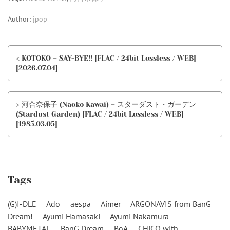
Author:
jpop
< KOTOKO – SAY-BYE!! [FLAC / 24bit Lossless / WEB]
[2026.07.04]
> 河合奈保子 (Naoko Kawai) – スターダスト・ガーデン
(Stardust Garden) [FLAC / 24bit Lossless / WEB]
[1985.03.05]
Tags
(G)I-DLE
Ado
aespa
Aimer
ARGONAVIS from BanG
Dream!
Ayumi Hamasaki
Ayumi Nakamura
BABYMETAL
BanG Dream
BoA
CHiCO with