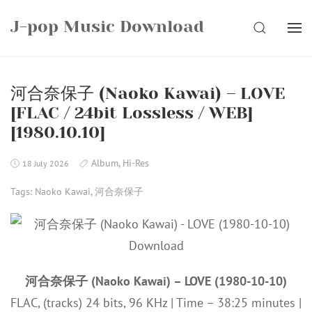
Skip
J-pop Music Download
to
SEARCH
content
河合奈保子 (Naoko Kawai) – LOVE
[FLAC / 24bit Lossless / WEB]
[1980.10.10]
Album
,
Hi-Res
18 July 2026
Tags:
Naoko Kawai
,
河合奈保子
河合奈保子 (Naoko Kawai) – LOVE (1980-10-10)
FLAC, (tracks) 24 bits, 96 KHz | Time – 38:25 minutes |