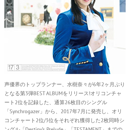
声優界のトップランナー、水樹奈々が6年2ヶ月ぶり
となる第3弾BEST ALBUMをリリース!オリコンチャ
ート2位を記録した、通算26枚目のシングル
「Synchrogazer」から、2017年7月に発売し、オリ
コンチャート2位/3位をそれぞれ獲得した2枚同時シ
ングル「Destiny’s Prelude」「TESTAMENT」までの