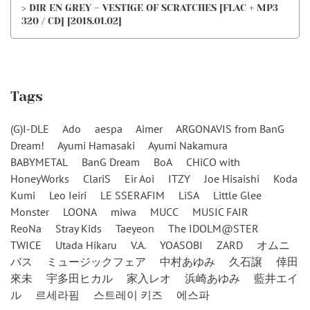
> DIR EN GREY – VESTIGE OF SCRATCHES [FLAC + MP3
320 / CD] [2018.01.02]
Tags
(G)I-DLE
Ado
aespa
Aimer
ARGONAVIS from BanG
Dream!
Ayumi Hamasaki
Ayumi Nakamura
BABYMETAL
BanG Dream
BoA
CHiCO with
HoneyWorks
ClariS
Eir Aoi
ITZY
Joe Hisaishi
Koda
Kumi
Leo Ieiri
LE SSERAFIM
LiSA
Little Glee
Monster
LOONA
miwa
MUCC
MUSIC FAIR
ReoNa
Stray Kids
Taeyeon
The IDOLM@STER
TWICE
Utada Hikaru
V.A.
YOASOBI
ZARD
オムニ
バス
ミュージックフェア
中村あゆみ
久石譲
倖田
來未
宇多田ヒカル
家入レオ
浜崎あゆみ
藍井エイ
ル
르세라핌
스트레이 키즈
에스파