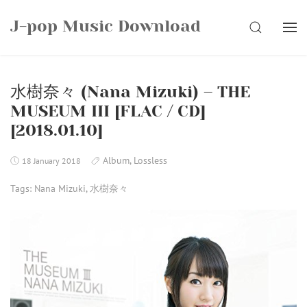
Skip
J-pop Music Download
to
SEARCH
content
水樹奈々 (Nana Mizuki) – THE
MUSEUM III [FLAC / CD]
[2018.01.10]
Album
,
Lossless
18 January 2018
Tags:
Nana Mizuki
,
水樹奈々