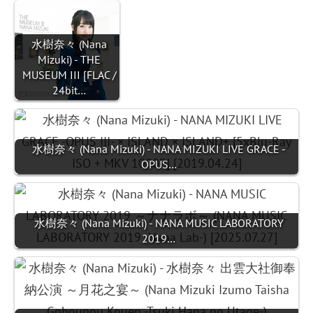
水樹奈々 (Nana
Mizuki) - THE
MUSEUM III [FLAC /
24bit…
水樹奈々 (Nana Mizuki) - NANA MIZUKI LIVE GRACE -
OPUS…
水樹奈々 (Nana Mizuki) - NANA MUSIC LABORATORY
2019…