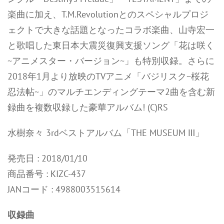
楽曲に加え、T.M.Revolutionとのスペシャルプロジ
ェクトで大きな話題となったコラボ楽曲、山寺宏一
と歌唱した東日本大震災復興支援ソング「花は咲く
~アニメスター・バージョン~」も特別収録。さらに
2018年1月より放映のTVアニメ「バジリスク~桜花
忍法帖~」のマルチエンディングテーマ2曲を含む新
録曲を複数収録した豪華アルバム! (C)RS
水樹奈々 3rdベストアルバム「THE MUSEUM Ⅲ」
発売日 : 2018/01/10
商品番号 : KIZC-437
JANコード : 4988003515614
収録曲