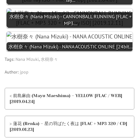
ray…
水樹奈々 (Nana Mizuki) - CANNONBALL RUNNING [FLAC +
MP3…
水樹奈々 (Nana Mizuki) - NANA ACOUSTIC ONLINE [24bit…
Tags:
Nana Mizuki
,
水樹奈々
Author:
jpop
< 前島麻由 (Mayu Maeshima) – YELLOW [FLAC / WEB]
[2019.04.24]
> 蓮花 (Renka) – 星の羽ばたく夜は [FLAC + MP3 320 / CD]
[2019.01.23]