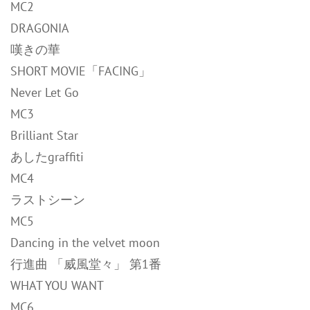
MC2
DRAGONIA
嘆きの華
SHORT MOVIE「FACING」
Never Let Go
MC3
Brilliant Star
あしたgraffiti
MC4
ラストシーン
MC5
Dancing in the velvet moon
行進曲 「威風堂々」 第1番
WHAT YOU WANT
MC6