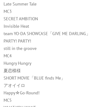
Late Summer Tale
MC3
SECRET AMBITION
Invisible Heat
team YO-DA SHOWCASE「GIVE ME DARLING」
PARTY! PARTY!
still in the groove
MC4
Hungry Hungry
夏恋模様
SHORT MOVIE「BLUE finds Me」
アオイイロ
Happy☆Go-Round!
MC5