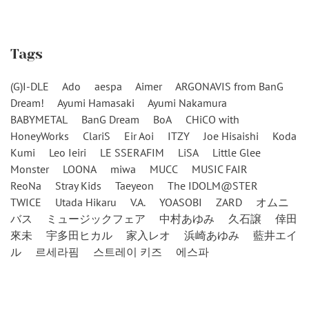
Tags
(G)I-DLE
Ado
aespa
Aimer
ARGONAVIS from BanG
Dream!
Ayumi Hamasaki
Ayumi Nakamura
BABYMETAL
BanG Dream
BoA
CHiCO with
HoneyWorks
ClariS
Eir Aoi
ITZY
Joe Hisaishi
Koda
Kumi
Leo Ieiri
LE SSERAFIM
LiSA
Little Glee
Monster
LOONA
miwa
MUCC
MUSIC FAIR
ReoNa
Stray Kids
Taeyeon
The IDOLM@STER
TWICE
Utada Hikaru
V.A.
YOASOBI
ZARD
オムニ
バス
ミュージックフェア
中村あゆみ
久石譲
倖田
來未
宇多田ヒカル
家入レオ
浜崎あゆみ
藍井エイ
ル
르세라핌
스트레이 키즈
에스파