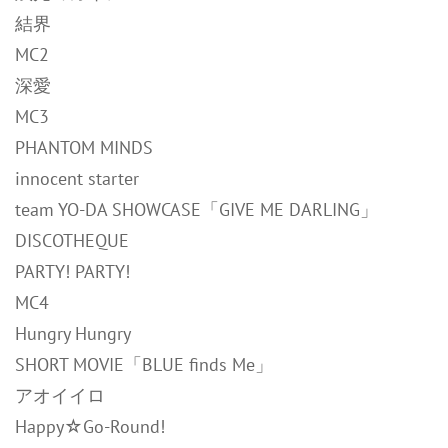
結界
MC2
深愛
MC3
PHANTOM MINDS
innocent starter
team YO-DA SHOWCASE「GIVE ME DARLING」
DISCOTHEQUE
PARTY! PARTY!
MC4
Hungry Hungry
SHORT MOVIE「BLUE finds Me」
アオイイロ
Happy☆Go-Round!