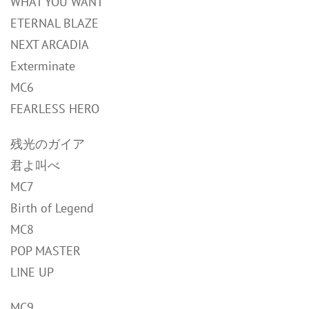
WHAT YOU WANT
ETERNAL BLAZE
NEXT ARCADIA
Exterminate
MC6
FEARLESS HERO
残光のガイア
君よ叫べ
MC7
Birth of Legend
MC8
POP MASTER
LINE UP
MC9