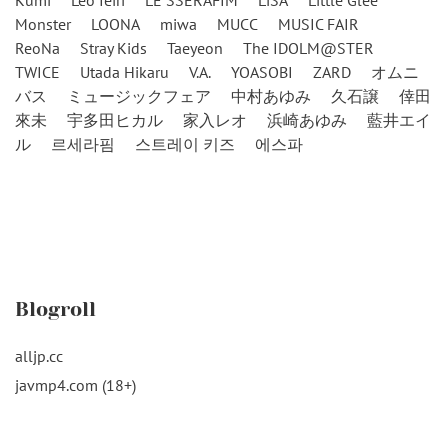
Kumi
Leo Ieiri
LE SSERAFIM
LiSA
Little Glee
Monster
LOONA
miwa
MUCC
MUSIC FAIR
ReoNa
Stray Kids
Taeyeon
The IDOLM@STER
TWICE
Utada Hikaru
V.A.
YOASOBI
ZARD
オムニ
バス
ミュージックフェア
中村あゆみ
久石譲
倖田
來未
宇多田ヒカル
家入レオ
浜崎あゆみ
藍井エイ
ル
르세라핌
스트레이 키즈
에스파
Blogroll
alljp.cc
javmp4.com (18+)