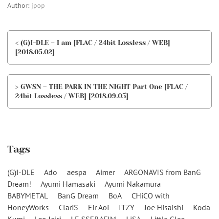
Author:
jpop
< (G)I-DLE – I am [FLAC / 24bit Lossless / WEB]
[2018.05.02]
> GWSN – THE PARK IN THE NIGHT Part One [FLAC /
24bit Lossless / WEB] [2018.09.05]
Tags
(G)I-DLE
Ado
aespa
Aimer
ARGONAVIS from BanG
Dream!
Ayumi Hamasaki
Ayumi Nakamura
BABYMETAL
BanG Dream
BoA
CHiCO with
HoneyWorks
ClariS
Eir Aoi
ITZY
Joe Hisaishi
Koda