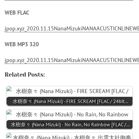
WEB FLAC
jpop.xyz_2020.11.15NanaMizukiNANAACUSTICNLINEW
WEB MP3 320
jpop.xyz_2020.11.15NanaMizukiNANAACUSTICNLINEW
Related Posts:
水樹奈々 (Nana Mizuki) - FIRE SCREAM [FLAC / 24bit…
水樹奈々 (Nana Mizuki) - No Rain, No Rainbow [FLAC /…