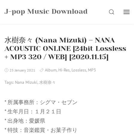
Skip
J-pop Music Download
to
SEARCH
content
水樹奈々 (Nana Mizuki) – NANA
ACOUSTIC ONLINE [24bit Lossless
+ MP3 320 / WEB] [2020.11.15]
Album
,
Hi-Res
,
Lossless
,
MP3
25 January 2021
Tags:
Nana Mizuki
,
水樹奈々
* 所属事務所：シグマ・セブン
* 生年月日：１月２１日
* 出身地：愛媛県
* 特技：音楽鑑賞・お菓子作り