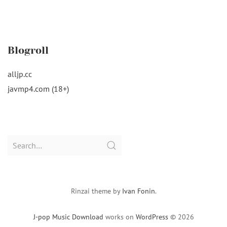
Blogroll
alljp.cc
javmp4.com (18+)
Search
for:
Rinzai theme by
Ivan Fonin
.
J-pop Music Download
works on
WordPress
© 2026