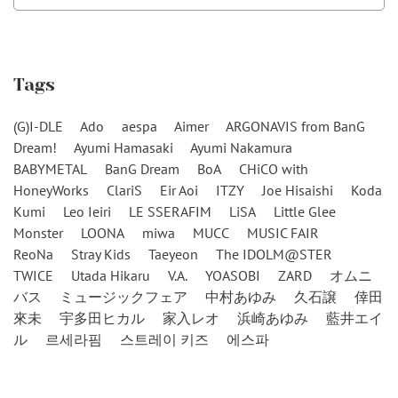
Tags
(G)I-DLE
Ado
aespa
Aimer
ARGONAVIS from BanG
Dream!
Ayumi Hamasaki
Ayumi Nakamura
BABYMETAL
BanG Dream
BoA
CHiCO with
HoneyWorks
ClariS
Eir Aoi
ITZY
Joe Hisaishi
Koda
Kumi
Leo Ieiri
LE SSERAFIM
LiSA
Little Glee
Monster
LOONA
miwa
MUCC
MUSIC FAIR
ReoNa
Stray Kids
Taeyeon
The IDOLM@STER
TWICE
Utada Hikaru
V.A.
YOASOBI
ZARD
オムニ
バス
ミュージックフェア
中村あゆみ
久石譲
倖田
來未
宇多田ヒカル
家入レオ
浜崎あゆみ
藍井エイ
ル
르세라핌
스트레이 키즈
에스파