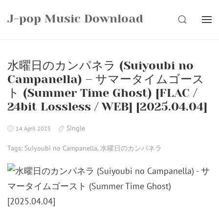
Skip
J-pop Music Download
to
SEARCH
content
水曜日のカンパネラ (Suiyoubi no
Campanella) – サマータイムゴース
ト (Summer Time Ghost) [FLAC /
24bit Lossless / WEB] [2025.04.04]
Single
14 April 2025
Tags:
Suiyoubi no Campanella
,
水曜日のカンパネラ