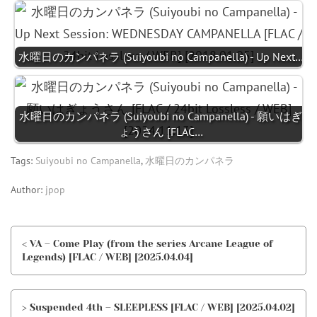
水曜日のカンパネラ (Suiyoubi no Campanella) - Up Next…
水曜日のカンパネラ (Suiyoubi no Campanella) - 願いはぎ
ょうさん [FLAC…
Tags:
Suiyoubi no Campanella
,
水曜日のカンパネラ
Author:
jpop
< VA – Come Play (from the series Arcane League of
Legends) [FLAC / WEB] [2025.04.04]
> Suspended 4th – SLEEPLESS [FLAC / WEB] [2025.04.02]