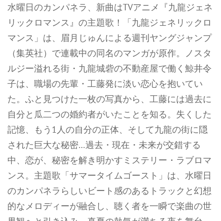
水曜日のカンパネラ、新曲はTVアニメ『九龍ジェネ
リックロマンス』の主題歌！「九龍ジェネリックロ
マンス」は、眉月じゅんによる週刊ヤングジャンプ
（集英社）で連載中の同名のマンガが原作。ノスタ
ルジー溢れる街・九龍城砦の不動産屋で働く鯨井令
子は、職場の先輩・工藤発に淡い恋心を抱いてい
た。ふと見つけた一枚の写真から、工藤には過去に
自分と瓜二つの婚約者がいたことを知る。失くした
記憶、もう1人の自分の正体、そして九龍の街に隠
された巨大な秘密…過去・現在・未来が交錯する
中、恋が、秘密を解き明かすミステリー・ラブロマ
ンス。主題歌「サマータイムゴースト」は、水曜日
のカンパネラらしいビート感のあるトラックと幻想
的なメロディーが融合し、聴く者を一瞬で楽曲の世