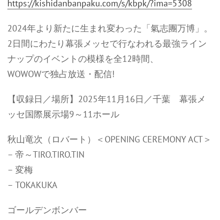
https://kishidanbanpaku.com/s/kbpk/?ima=5308
2024年より新たに生まれ変わった「氣志團万博」。
2日間にわたり幕張メッセで行なわれる最強ライン
ナップのイベントの模様を全12時間、
WOWOWで独占放送・配信!
【収録日／場所】2025年11月16日／千葉 幕張メ
ッセ国際展示場9～11ホール
秋山竜次（ロバート）＜OPENING CEREMONY ACT＞
– 帝～TIRO.TIRO.TIN
– 変梅
– TOKAKUKA
ゴールデンボンバー