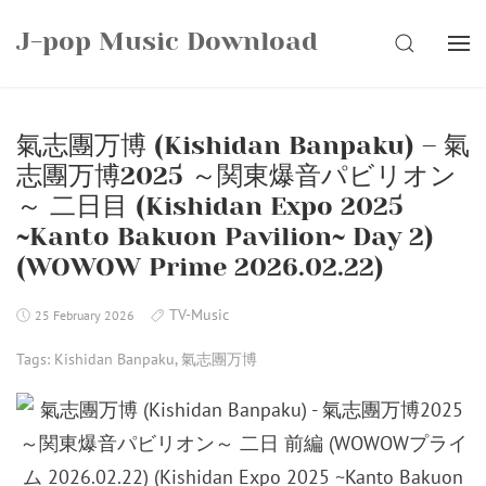
Skip
J-pop Music Download
to
SEARCH
content
氣志團万博 (Kishidan Banpaku) – 氣
志團万博2025 ～関東爆音パビリオン
～ 二日目 (Kishidan Expo 2025
~Kanto Bakuon Pavilion~ Day 2)
(WOWOW Prime 2026.02.22)
TV-Music
25 February 2026
Tags:
Kishidan Banpaku
,
氣志團万博