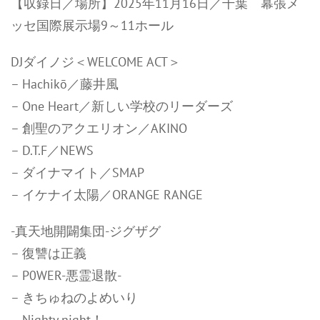
【収録日／場所】2025年11月16日／千葉 幕張メ
ッセ国際展示場9～11ホール
DJダイノジ＜WELCOME ACT＞
– Hachikō／藤井風
– One Heart／新しい学校のリーダーズ
– 創聖のアクエリオン／AKINO
– D.T.F／NEWS
– ダイナマイト／SMAP
– イケナイ太陽／ORANGE RANGE
-真天地開闢集団-ジグザグ
– 復讐は正義
– P0WER-悪霊退散-
– きちゅねのよめいり
– Nighty night！