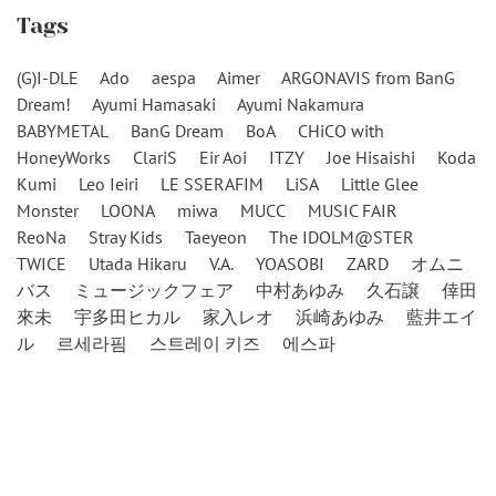
Tags
(G)I-DLE
Ado
aespa
Aimer
ARGONAVIS from BanG
Dream!
Ayumi Hamasaki
Ayumi Nakamura
BABYMETAL
BanG Dream
BoA
CHiCO with
HoneyWorks
ClariS
Eir Aoi
ITZY
Joe Hisaishi
Koda
Kumi
Leo Ieiri
LE SSERAFIM
LiSA
Little Glee
Monster
LOONA
miwa
MUCC
MUSIC FAIR
ReoNa
Stray Kids
Taeyeon
The IDOLM@STER
TWICE
Utada Hikaru
V.A.
YOASOBI
ZARD
オムニ
バス
ミュージックフェア
中村あゆみ
久石譲
倖田
來未
宇多田ヒカル
家入レオ
浜崎あゆみ
藍井エイ
ル
르세라핌
스트레이 키즈
에스파