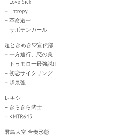
– Love Sick
– Entropy
– 革命道中
– サボテンガール
超ときめき♡宣伝部
– 一方通行、恋の罠
– トゥモロー最強説!!
– 初恋サイクリング
– 超最強
レキシ
– きらきら武士
– KMTR645
君島大空 合奏形態