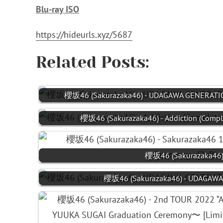
Blu-ray ISO
https://hideurls.xyz/5687
Related Posts:
櫻坂46 (Sakurazaka46) - UDAGAWA GENERATIO
櫻坂46 (Sakurazaka46) - Addiction (Compl
櫻坂46 (Sakurazaka46) 
櫻坂46 (Sakurazaka46) - UDAGAWA