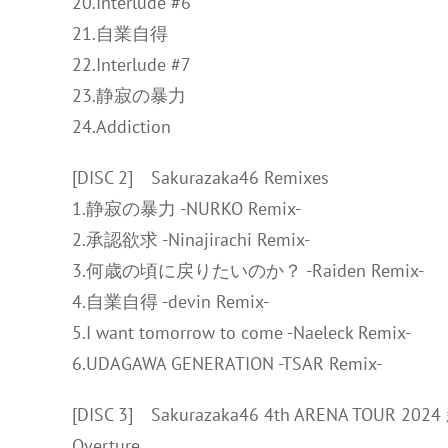
20.Interlude #6
21.自業自得
22.Interlude #7
23.静寂の暴力
24.Addiction
[DISC 2] Sakurazaka46 Remixes
1.静寂の暴力 -NURKO Remix-
2.承認欲求 -Ninajirachi Remix-
3.何歳の頃に戻りたいのか？ -Raiden Remix-
4.自業自得 -devin Remix-
5.I want tomorrow to come -Naeleck Remix-
6.UDAGAWA GENERATION -TSAR Remix-
[DISC 3] Sakurazaka46 4th ARENA TOUR 2
Overture