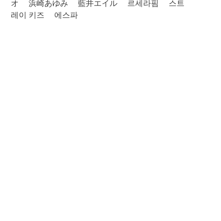
オ
浜崎あゆみ
藍井エイル
르세라핌
스트
레이 키즈
에스파