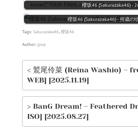
櫻坂46 (Sakurazaka46) - 2
櫻坂46 (Sakurazaka46) - 何歳の
Tags:
Sakurazaka46
,
櫻坂46
Author:
jpop
< 鷲尾伶菜 (Reina Washio) – frei
WEB] [2025.11.19]
> BanG Dream! – Feathered Dr
ISO] [2025.08.27]