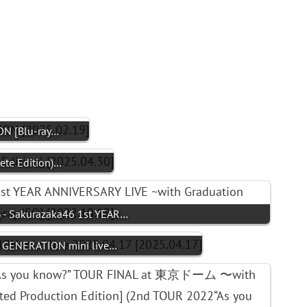
N [Blu-ray…
ete Edition)…
- Sakurazaka46 1st YEAR…
 GENERATION mini live…