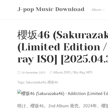
Skip
J-pop Music Download
to
Album
content
櫻坂46 (Sakurazaka
(Limited Edition /
ray ISO] [2025.04.
Album
,
DVD / Blu-Ray
,
MP3
26 November 2025
Tags:
Sakurazaka46
,
櫻坂46
咲け、櫻坂46。2nd Album 発売。2024