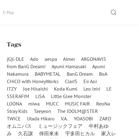
SEARCH
C-Pop
Tags
(G)I-DLE
Ado
aespa
Aimer
ARGONAVIS
from BanG Dream!
Ayumi Hamasaki
Ayumi
Nakamura
BABYMETAL
BanG Dream
BoA
CHiCO with HoneyWorks
ClariS
Eir Aoi
ITZY
Joe Hisaishi
Koda Kumi
Leo Ieiri
LE
SSERAFIM
LiSA
Little Glee Monster
LOONA
miwa
MUCC
MUSIC FAIR
ReoNa
Stray Kids
Taeyeon
The IDOLM@STER
TWICE
Utada Hikaru
V.A.
YOASOBI
ZARD
オムニバス
ミュージックフェア
中村あゆ
み
久石譲
倖田來未
宇多田ヒカル
家入レ