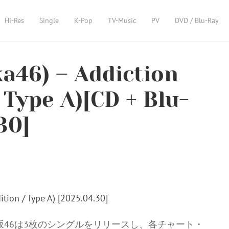
Hi-Res
Single
K-Pop
TV-Music
PV
DVD / Blu-Ray
46) – Addiction
 Type A)[CD + Blu-
30]
年、櫻坂46は3枚のシングルをリリースし、各チャート・