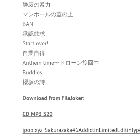
静寂の暴力
マンホールの蓋の上
BAN
承認欲求
Start over!
自業自得
Anthem time〜ドローン旋回中
Buddies
櫻坂の詩
Download from FileJoker:
CD MP3 320
jpop.xyz_Sakurazaka46AddictinLimitedEditinTy