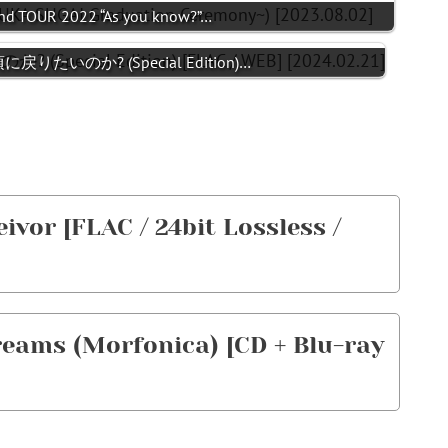
nd TOUR 2022 “As you know?”…
頃に戻りたいのか? (Special Edition)…
vor [FLAC / 24bit Lossless /
eams (Morfonica) [CD + Blu-ray