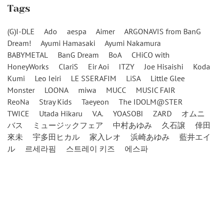
Tags
(G)I-DLE
Ado
aespa
Aimer
ARGONAVIS from BanG
Dream!
Ayumi Hamasaki
Ayumi Nakamura
BABYMETAL
BanG Dream
BoA
CHiCO with
HoneyWorks
ClariS
Eir Aoi
ITZY
Joe Hisaishi
Koda
Kumi
Leo Ieiri
LE SSERAFIM
LiSA
Little Glee
Monster
LOONA
miwa
MUCC
MUSIC FAIR
ReoNa
Stray Kids
Taeyeon
The IDOLM@STER
TWICE
Utada Hikaru
V.A.
YOASOBI
ZARD
オムニ
バス
ミュージックフェア
中村あゆみ
久石譲
倖田
來未
宇多田ヒカル
家入レオ
浜崎あゆみ
藍井エイ
ル
르세라핌
스트레이 키즈
에스파