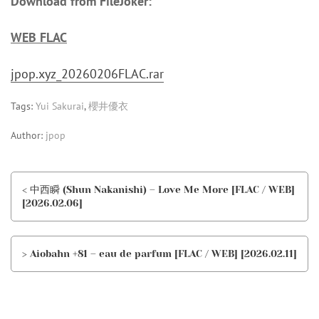
Download from FileJoker:
WEB FLAC
jpop.xyz_20260206FLAC.rar
Tags:
Yui Sakurai
,
櫻井優衣
Author:
jpop
< 中西瞬 (Shun Nakanishi) – Love Me More [FLAC / WEB]
[2026.02.06]
> Aiobahn +81 – eau de parfum [FLAC / WEB] [2026.02.11]