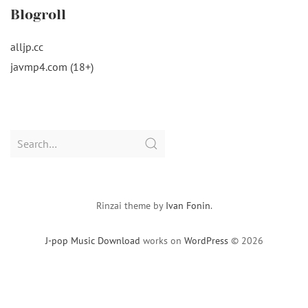
Blogroll
alljp.cc
javmp4.com (18+)
Search
for:
Rinzai theme by
Ivan Fonin
.
J-pop Music Download
works on
WordPress
© 2026