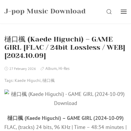
Skip
J-pop Music Download
to
SEARCH
content
樋口楓 (Kaede Higuchi) – GAME
GIRL [FLAC / 24bit Lossless / WEB]
[2024.10.09]
Album
,
Hi-Res
27 February 2026
Tags:
Kaede Higuchi
,
樋口楓
樋口楓 (Kaede Higuchi) – GAME GIRL (2024-10-09)
FLAC, (tracks) 24 bits, 96 KHz | Time – 48:34 minutes |