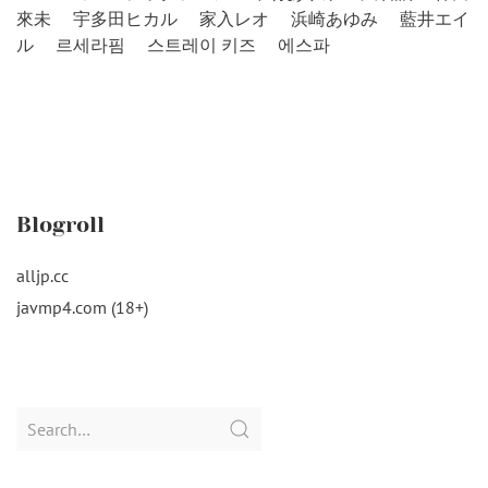
來未
宇多田ヒカル
家入レオ
浜崎あゆみ
藍井エイ
ル
르세라핌
스트레이 키즈
에스파
Blogroll
alljp.cc
javmp4.com (18+)
Search
for: