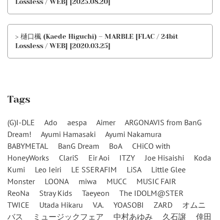
Lossless / WEB] [2025.08.20]
> 樋口楓 (Kaede Higuchi) – MARBLE [FLAC / 24bit
Lossless / WEB] [2020.03.25]
Tags
(G)I-DLE
Ado
aespa
Aimer
ARGONAVIS from BanG
Dream!
Ayumi Hamasaki
Ayumi Nakamura
BABYMETAL
BanG Dream
BoA
CHiCO with
HoneyWorks
ClariS
Eir Aoi
ITZY
Joe Hisaishi
Koda
Kumi
Leo Ieiri
LE SSERAFIM
LiSA
Little Glee
Monster
LOONA
miwa
MUCC
MUSIC FAIR
ReoNa
Stray Kids
Taeyeon
The IDOLM@STER
TWICE
Utada Hikaru
V.A.
YOASOBI
ZARD
オムニ
バス
ミュージックフェア
中村あゆみ
久石譲
倖田