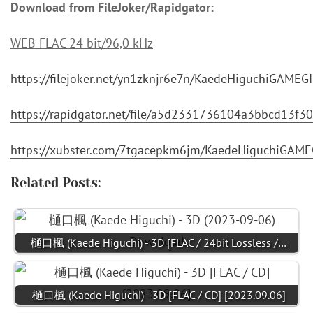
Download from FileJoker/Rapidgator:
WEB FLAC 24 bit/96,0 kHz
https://filejoker.net/yn1zknjr6e7n/KaedeHiguchiGAM
https://rapidgator.net/file/a5d2331736104a3bbcd13
https://xubster.com/7tgacepkm6jm/KaedeHiguchiGAM
Related Posts:
樋口楓 (Kaede Higuchi) - 3D [FLAC / 24bit Lossless /…
樋口楓 (Kaede Higuchi) - 3D [FLAC / CD] [2023.09.06]