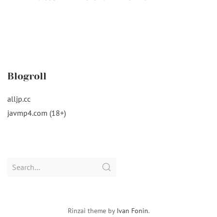
Blogroll
alljp.cc
javmp4.com (18+)
Search
for:
Rinzai theme by
Ivan Fonin
.