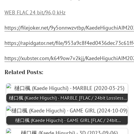
WEB FLAC 24 bit/96,0 kHz
https://filejoker.net/9y5onnwzvtbp/KaedeHiguchiAIM
https://rapidgator.net/file/953a9c8f4ed0436dec73c6
https://xubster.com/k649ow7v2kjj/KaedeHiguchiAIM2
Related Posts:
樋口楓 (Kaede Higuchi) - MARBLE [FLAC / 24bit Lossless…
樋口楓 (Kaede Higuchi) - GAME GIRL [FLAC / 24bit…