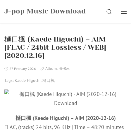
Skip
J-pop Music Download
to
SEARCH
content
樋口楓 (Kaede Higuchi) – AIM
[FLAC / 24bit Lossless / WEB]
[2020.12.16]
Album
,
Hi-Res
27 February 2026
Tags:
Kaede Higuchi
,
樋口楓
樋口楓 (Kaede Higuchi) – AIM (2020-12-16)
FLAC, (tracks) 24 bits, 96 KHz | Time – 48:20 minutes |