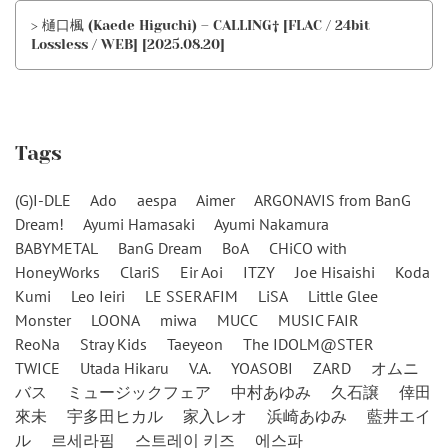
> 樋口楓 (Kaede Higuchi) – CALLING† [FLAC / 24bit
Lossless / WEB] [2025.08.20]
Tags
(G)I-DLE
Ado
aespa
Aimer
ARGONAVIS from BanG
Dream!
Ayumi Hamasaki
Ayumi Nakamura
BABYMETAL
BanG Dream
BoA
CHiCO with
HoneyWorks
ClariS
Eir Aoi
ITZY
Joe Hisaishi
Koda
Kumi
Leo Ieiri
LE SSERAFIM
LiSA
Little Glee
Monster
LOONA
miwa
MUCC
MUSIC FAIR
ReoNa
Stray Kids
Taeyeon
The IDOLM@STER
TWICE
Utada Hikaru
V.A.
YOASOBI
ZARD
オムニ
バス
ミュージックフェア
中村あゆみ
久石譲
倖田
來未
宇多田ヒカル
家入レオ
浜崎あゆみ
藍井エイ
ル
르세라핌
스트레이 키즈
에스파