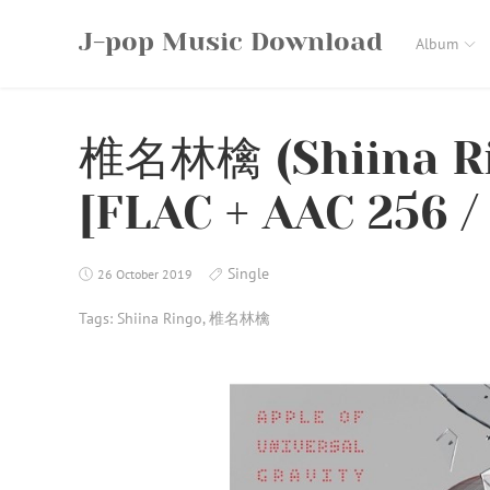
Skip
J-pop Music Download
to
Album
content
椎名林檎 (Shiina 
[FLAC + AAC 256 /
Single
26 October 2019
Tags:
Shiina Ringo
,
椎名林檎