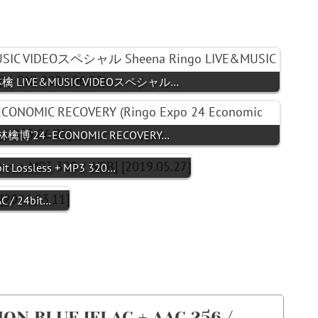
椎名林檎 LIVE&MUSIC VIDEOスペシャル…
) 林檎博'24 -ECONOMIC RECOVERY…
t Lossless + MP3 320…
C / 24bit…
ON BLUE [FLAC + AAC 256 /