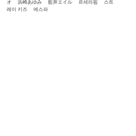
オ
浜崎あゆみ
藍井エイル
르세라핌
스트
레이 키즈
에스파