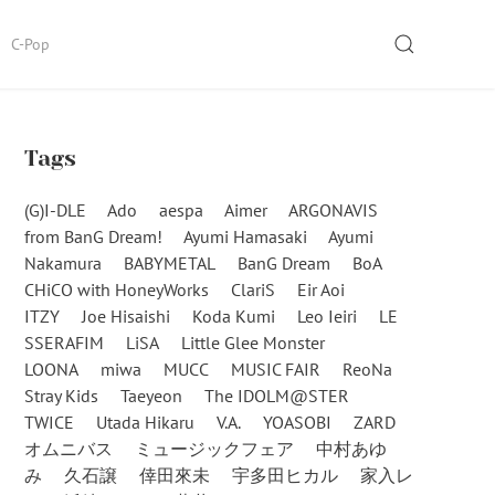
SEARCH
C-Pop
Tags
(G)I-DLE
Ado
aespa
Aimer
ARGONAVIS
from BanG Dream!
Ayumi Hamasaki
Ayumi
Nakamura
BABYMETAL
BanG Dream
BoA
CHiCO with HoneyWorks
ClariS
Eir Aoi
ITZY
Joe Hisaishi
Koda Kumi
Leo Ieiri
LE
SSERAFIM
LiSA
Little Glee Monster
LOONA
miwa
MUCC
MUSIC FAIR
ReoNa
Stray Kids
Taeyeon
The IDOLM@STER
TWICE
Utada Hikaru
V.A.
YOASOBI
ZARD
オムニバス
ミュージックフェア
中村あゆ
み
久石譲
倖田來未
宇多田ヒカル
家入レ