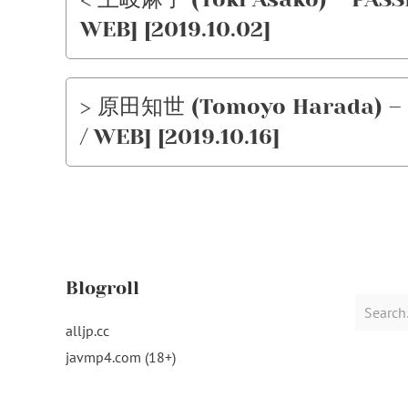
WEB] [2019.10.02]
> 原田知世 (Tomoyo Harada) – C
/ WEB] [2019.10.16]
Blogroll
Search
for:
alljp.cc
javmp4.com (18+)