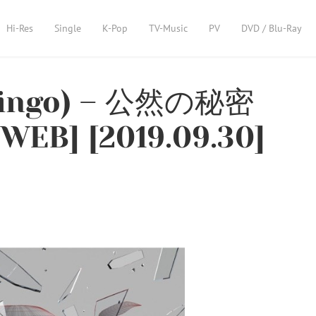
Hi-Res
Single
K-Pop
TV-Music
PV
DVD / Blu-Ray
Ringo) – 公然の秘密
 WEB] [2019.09.30]