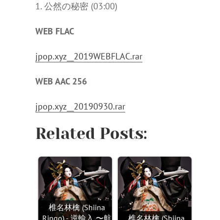
1. 公然の秘密 (03:00)
WEB FLAC
jpop.xyz__2019WEBFLAC.rar
WEB AAC 256
jpop.xyz__20190930.rar
Related Posts:
椎名林檎 (Shiina
Ringo) - 逆輸入 〜航
椎名林檎 (Shiina