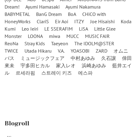
Dream!
Ayumi Hamasaki
Ayumi Nakamura
BABYMETAL
BanG Dream
BoA
CHiCO with
HoneyWorks
ClariS
Eir Aoi
ITZY
Joe Hisaishi
Koda
Kumi
Leo Ieiri
LE SSERAFIM
LiSA
Little Glee
Monster
LOONA
miwa
MUCC
MUSIC FAIR
ReoNa
Stray Kids
Taeyeon
The IDOLM@STER
TWICE
Utada Hikaru
V.A.
YOASOBI
ZARD
オムニ
バス
ミュージックフェア
中村あゆみ
久石譲
倖田
來未
宇多田ヒカル
家入レオ
浜崎あゆみ
藍井エイ
ル
르세라핌
스트레이 키즈
에스파
Blogroll