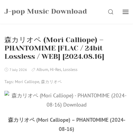
Skip
J-pop Music Download
to
SEARCH
content
森カリオペ (Mori Calliope) –
PHANTOMIME [FLAC / 24bit
Lossless / WEB] [2024.08.16]
Album
,
Hi-Res
,
Lossless
7 July 2026
Tags:
Mori Calliope
,
森カリオペ
森カリオペ (Mori Calliope) – PHANTOMIME (2024-
08-16)