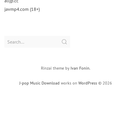
alljp.cc
javmp4.com (18+)
Search
for:
Rinzai theme by
Ivan Fonin
.
J-pop Music Download
works on
WordPress
© 2026