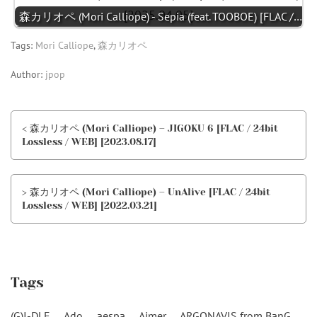
森カリオペ (Mori Calliope) - Sepia (feat. TOOBOE) [FLAC /…
Tags:
Mori Calliope
,
森カリオペ
Author:
jpop
< 森カリオペ (Mori Calliope) – JIGOKU 6 [FLAC / 24bit
Lossless / WEB] [2023.08.17]
> 森カリオペ (Mori Calliope) – UnAlive [FLAC / 24bit
Lossless / WEB] [2022.03.21]
Tags
(G)I-DLE
Ado
aespa
Aimer
ARGONAVIS from BanG