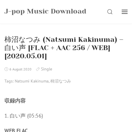
Skip
J-pop Music Download
to
SEARCH
content
柿沼なつみ (Natsumi Kakinuma) –
白い声 [FLAC + AAC 256 / WEB]
[2020.05.01]
Single
6 August 2020
Tags:
Natsumi Kakinuma
,
柿沼なつみ
収録内容
1. 白い声 (05:56)
WEB FLAC