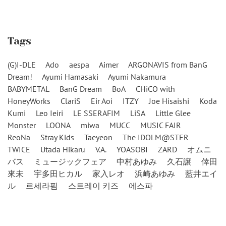
Tags
(G)I-DLE
Ado
aespa
Aimer
ARGONAVIS from BanG
Dream!
Ayumi Hamasaki
Ayumi Nakamura
BABYMETAL
BanG Dream
BoA
CHiCO with
HoneyWorks
ClariS
Eir Aoi
ITZY
Joe Hisaishi
Koda
Kumi
Leo Ieiri
LE SSERAFIM
LiSA
Little Glee
Monster
LOONA
miwa
MUCC
MUSIC FAIR
ReoNa
Stray Kids
Taeyeon
The IDOLM@STER
TWICE
Utada Hikaru
V.A.
YOASOBI
ZARD
オムニ
バス
ミュージックフェア
中村あゆみ
久石譲
倖田
來未
宇多田ヒカル
家入レオ
浜崎あゆみ
藍井エイ
ル
르세라핌
스트레이 키즈
에스파