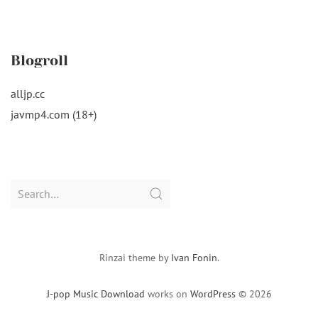
Blogroll
alljp.cc
javmp4.com (18+)
Search
for:
Rinzai theme by
Ivan Fonin
.
J-pop Music Download
works on
WordPress
© 2026