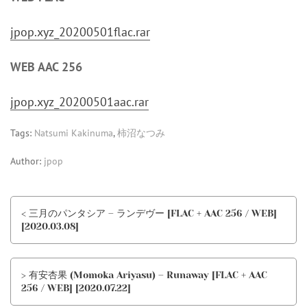
jpop.xyz_20200501flac.rar
WEB AAC 256
jpop.xyz_20200501aac.rar
Tags:
Natsumi Kakinuma
,
柿沼なつみ
Author:
jpop
< 三月のパンタシア – ランデヴー [FLAC + AAC 256 / WEB]
[2020.03.08]
> 有安杏果 (Momoka Ariyasu) – Runaway [FLAC + AAC
256 / WEB] [2020.07.22]