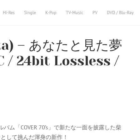
Hi-Res
Single
K-Pop
TV-Music
PV
DVD / Blu-Ray
ata) – あなたと見た夢
24bit Lossless /
ム「COVER 70’s」で新たな一面を披露した柴
ーとして挑んだ渾身の新作！