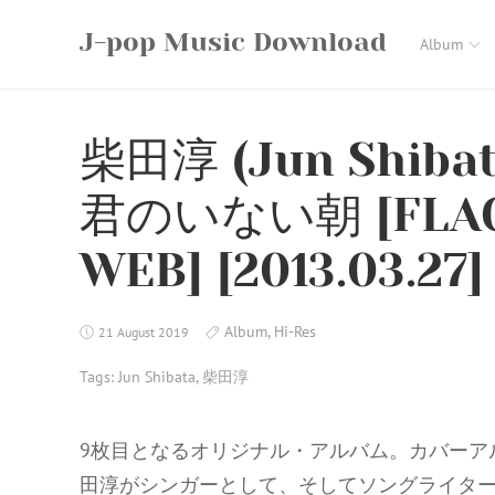
Skip
J-pop Music Download
to
Album
content
柴田淳 (Jun Shib
君のいない朝 [FLAC / 
WEB] [2013.03.27]
Album
,
Hi-Res
21 August 2019
Tags:
Jun Shibata
,
柴田淳
9枚目となるオリジナル・アルバム。カバーアルバ
田淳がシンガーとして、そしてソングライタ