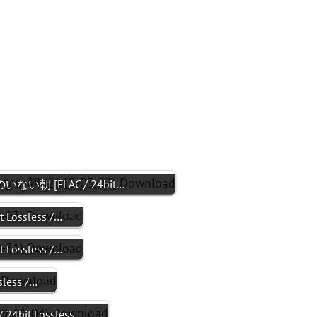
いない朝 [FLAC / 24bit…
Lossless /…
Lossless /…
less /…
4bit Lossless…