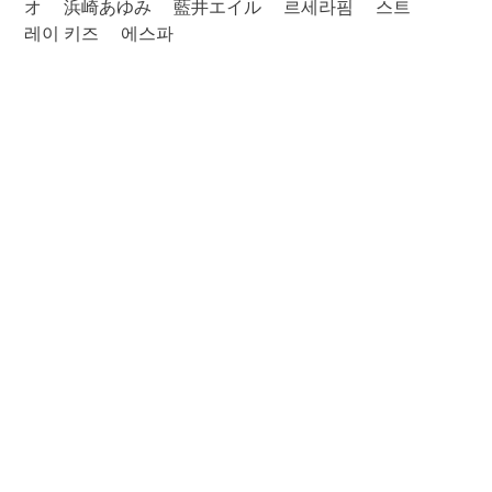
オ
浜崎あゆみ
藍井エイル
르세라핌
스트
레이 키즈
에스파