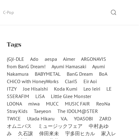
SEARCH
C-Pop
Tags
(G)I-DLE
Ado
aespa
Aimer
ARGONAVIS
from BanG Dream!
Ayumi Hamasaki
Ayumi
Nakamura
BABYMETAL
BanG Dream
BoA
CHiCO with HoneyWorks
ClariS
Eir Aoi
ITZY
Joe Hisaishi
Koda Kumi
Leo Ieiri
LE
SSERAFIM
LiSA
Little Glee Monster
LOONA
miwa
MUCC
MUSIC FAIR
ReoNa
Stray Kids
Taeyeon
The IDOLM@STER
TWICE
Utada Hikaru
V.A.
YOASOBI
ZARD
オムニバス
ミュージックフェア
中村あゆ
み
久石譲
倖田來未
宇多田ヒカル
家入レ