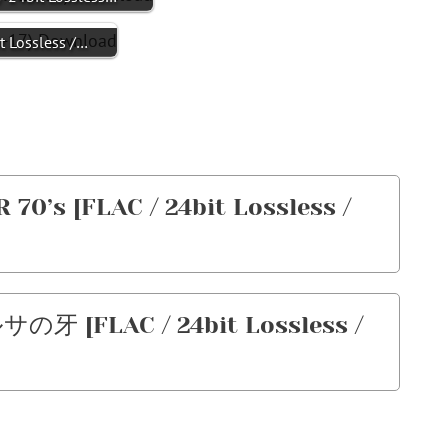
Lossless /…
70’s [FLAC / 24bit Lossless /
の牙 [FLAC / 24bit Lossless /