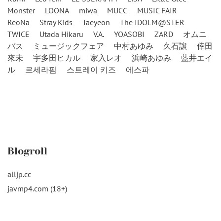
Monster
LOONA
miwa
MUCC
MUSIC FAIR
ReoNa
Stray Kids
Taeyeon
The IDOLM@STER
TWICE
Utada Hikaru
V.A.
YOASOBI
ZARD
オムニ
バス
ミュージックフェア
中村あゆみ
久石譲
倖田
來未
宇多田ヒカル
家入レオ
浜崎あゆみ
藍井エイ
ル
르세라핌
스트레이 키즈
에스파
Blogroll
alljp.cc
javmp4.com (18+)