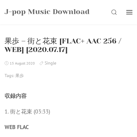
Skip
J-pop Music Download
to
SEARCH
content
果歩 – 街と花束 [FLAC+ AAC 256 /
WEB] [2020.07.17]
Single
15 August 2020
Tags:
果歩
収録内容
1. 街と花束 (03:33)
WEB FLAC