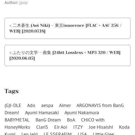
Author:
jpop
< 二木蒼生 (Aoi Niki) – 東京innocence [FLAC + AAC 256 /
WEB] [2020.07.18]
> ふたりの文学 – 曲集 [24bit Lossless + MP3 320 / WEB]
[2020.06.05]
Tags
(G)I-DLE
Ado
aespa
Aimer
ARGONAVIS from BanG
Dream!
Ayumi Hamasaki
Ayumi Nakamura
BABYMETAL
BanG Dream
BoA
CHiCO with
HoneyWorks
ClariS
Eir Aoi
ITZY
Joe Hisaishi
Koda
Kumi
Leo Ieiri
LE SSERAFIM
LiSA
Little Glee