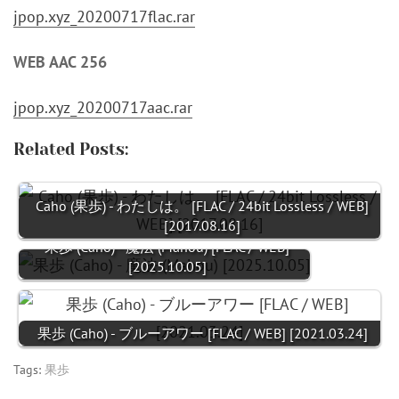
jpop.xyz_20200717flac.rar
WEB AAC 256
jpop.xyz_20200717aac.rar
Related Posts:
Caho (果歩) - わたしは。 [FLAC / 24bit Lossless / WEB]
[2017.08.16]
果歩 (Caho) - 魔法 (Mahou) [FLAC / WEB]
[2025.10.05]
果歩 (Caho) - ブルーアワー [FLAC / WEB] [2021.03.24]
Tags:
果歩