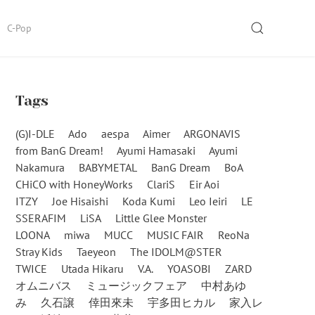
SEARCH
C-Pop
Tags
(G)I-DLE
Ado
aespa
Aimer
ARGONAVIS
from BanG Dream!
Ayumi Hamasaki
Ayumi
Nakamura
BABYMETAL
BanG Dream
BoA
CHiCO with HoneyWorks
ClariS
Eir Aoi
ITZY
Joe Hisaishi
Koda Kumi
Leo Ieiri
LE
SSERAFIM
LiSA
Little Glee Monster
LOONA
miwa
MUCC
MUSIC FAIR
ReoNa
Stray Kids
Taeyeon
The IDOLM@STER
TWICE
Utada Hikaru
V.A.
YOASOBI
ZARD
オムニバス
ミュージックフェア
中村あゆ
み
久石譲
倖田來未
宇多田ヒカル
家入レ