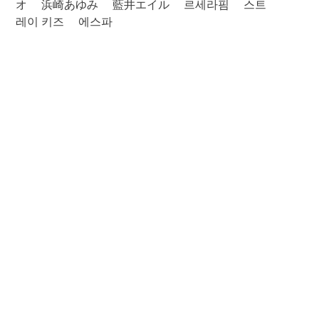
オ
浜崎あゆみ
藍井エイル
르세라핌
스트
레이 키즈
에스파