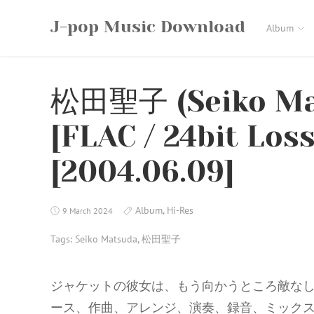
Skip
J-pop Music Download
to
Album
content
松田聖子 (Seiko Mat
[FLAC / 24bit Loss
[2004.06.09]
Album
,
Hi-Res
9 March 2024
Tags:
Seiko Matsuda
,
松田聖子
ジャケットの彼女は、もう向かうところ敵なし
ース、作曲、アレンジ、演奏、録音、ミック