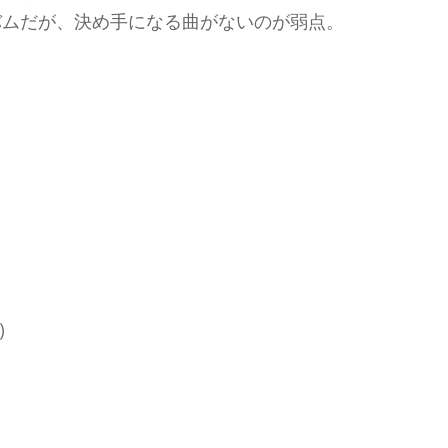
バムだが、決め手になる曲がないのが弱点。
）
)