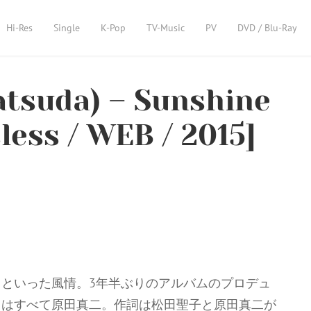
Hi-Res
Single
K-Pop
TV-Music
PV
DVD / Blu-Ray
suda) – Sunshine
less / WEB / 2015]
といった風情。3年半ぶりのアルバムのプロデュ
スはすべて原田真二。作詞は松田聖子と原田真二が