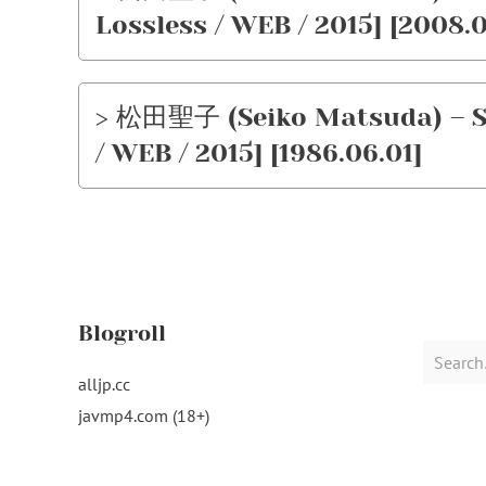
Lossless / WEB / 2015] [2008.0
> 松田聖子 (Seiko Matsuda) – S
/ WEB / 2015] [1986.06.01]
Blogroll
Search
for:
alljp.cc
javmp4.com (18+)