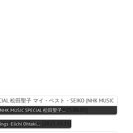
- NHK MUSIC SPECIAL 松田聖子…
ngs -Eiichi Ohtaki…