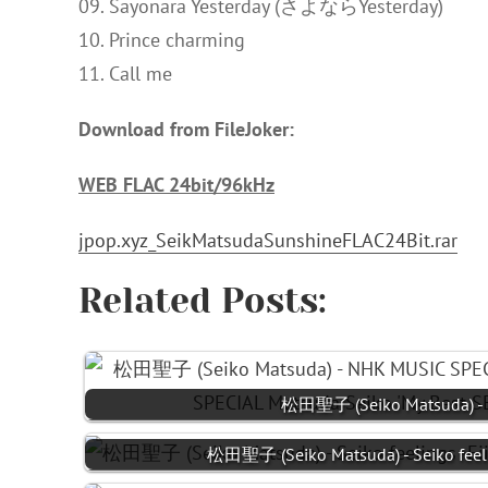
09. Sayonara Yesterday (さよならYesterday)
10. Prince charming
11. Call me
Download from FileJoker:
WEB FLAC 24bit/96kHz
jpop.xyz_SeikMatsudaSunshineFLAC24Bit.rar
Related Posts:
松田聖子 (Seiko Matsuda) 
松田聖子 (Seiko Matsuda) - Seiko feeli