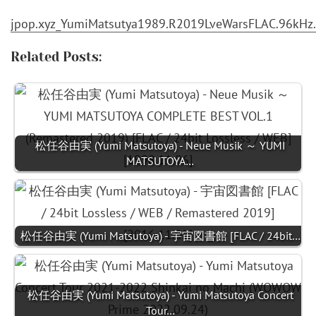
jpop.xyz_YumiMatsutya1989.R2019LveWarsFLAC.96kHz.2
Related Posts:
松任谷由実 (Yumi Matsutoya) - Neue Musik ～ YUMI
MATSUTOYA…
松任谷由実 (Yumi Matsutoya) - 宇宙図書館 [FLAC / 24bit…
松任谷由実 (Yumi Matsutoya) - Yumi Matsutoya Concert
Tour…