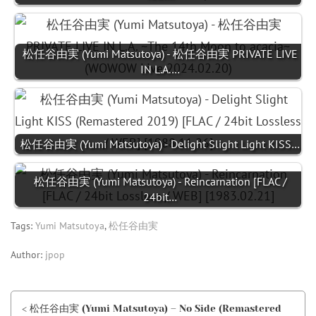
松任谷由実 (Yumi Matsutoya) - 松任谷由実 PRIVATE LIVE
IN L.A.…
松任谷由実 (Yumi Matsutoya) - Delight Slight Light KISS…
松任谷由実 (Yumi Matsutoya) - Reincarnation [FLAC /
24bit…
Tags:
Yumi Matsutoya
,
松任谷由実
Author:
jpop
< 松任谷由実 (Yumi Matsutoya) – No Side (Remastered