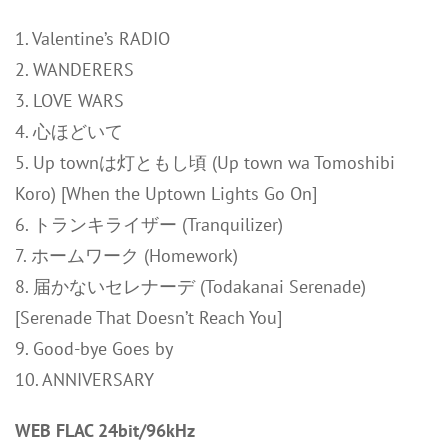
1. Valentine’s RADIO
2. WANDERERS
3. LOVE WARS
4. 心ほどいて
5. Up townは灯ともし頃 (Up town wa Tomoshibi
Koro) [When the Uptown Lights Go On]
6. トランキライザー (Tranquilizer)
7. ホームワーク (Homework)
8. 届かないセレナーデ (Todakanai Serenade)
[Serenade That Doesn’t Reach You]
9. Good-bye Goes by
10. ANNIVERSARY
WEB FLAC 24bit/96kHz