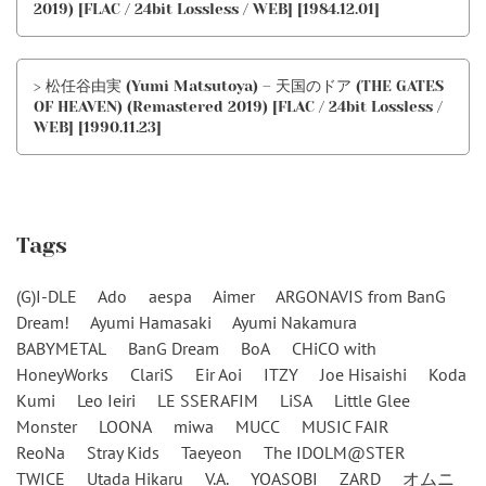
2019) [FLAC / 24bit Lossless / WEB] [1984.12.01]
> 松任谷由実 (Yumi Matsutoya) – 天国のドア (THE GATES
OF HEAVEN) (Remastered 2019) [FLAC / 24bit Lossless /
WEB] [1990.11.23]
Tags
(G)I-DLE
Ado
aespa
Aimer
ARGONAVIS from BanG
Dream!
Ayumi Hamasaki
Ayumi Nakamura
BABYMETAL
BanG Dream
BoA
CHiCO with
HoneyWorks
ClariS
Eir Aoi
ITZY
Joe Hisaishi
Koda
Kumi
Leo Ieiri
LE SSERAFIM
LiSA
Little Glee
Monster
LOONA
miwa
MUCC
MUSIC FAIR
ReoNa
Stray Kids
Taeyeon
The IDOLM@STER
TWICE
Utada Hikaru
V.A.
YOASOBI
ZARD
オムニ