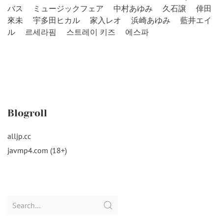
バス
ミュージックフェア
中村あゆみ
久石譲
倖田
來未
宇多田ヒカル
家入レオ
浜崎あゆみ
藍井エイ
ル
르세라핌
스트레이 키즈
에스파
Blogroll
alljp.cc
javmp4.com (18+)
Search
for: