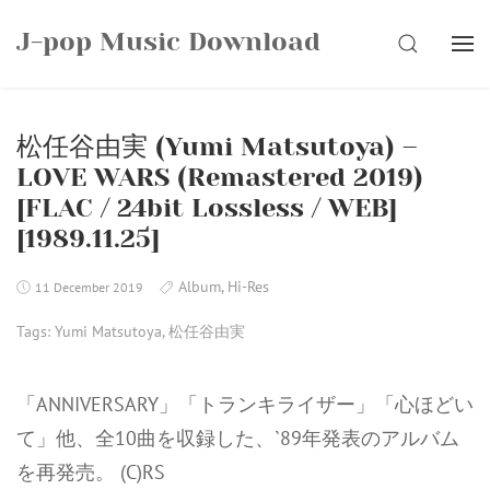
Skip
J-pop Music Download
to
SEARCH
content
松任谷由実 (Yumi Matsutoya) –
LOVE WARS (Remastered 2019)
[FLAC / 24bit Lossless / WEB]
[1989.11.25]
Album
,
Hi-Res
11 December 2019
Tags:
Yumi Matsutoya
,
松任谷由実
「ANNIVERSARY」「トランキライザー」「心ほどい
て」他、全10曲を収録した、`89年発表のアルバム
を再発売。 (C)RS