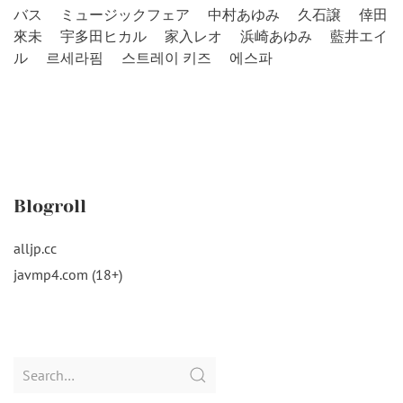
バス
ミュージックフェア
中村あゆみ
久石譲
倖田
來未
宇多田ヒカル
家入レオ
浜崎あゆみ
藍井エイ
ル
르세라핌
스트레이 키즈
에스파
Blogroll
alljp.cc
javmp4.com (18+)
Search
for: