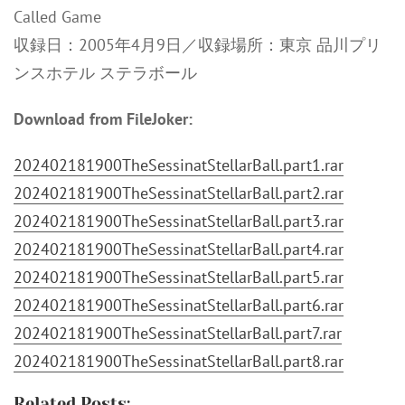
Called Game
収録日：2005年4月9日／収録場所：東京 品川プリ
ンスホテル ステラボール
Download from FileJoker:
202402181900TheSessinatStellarBall.part1.rar
202402181900TheSessinatStellarBall.part2.rar
202402181900TheSessinatStellarBall.part3.rar
202402181900TheSessinatStellarBall.part4.rar
202402181900TheSessinatStellarBall.part5.rar
202402181900TheSessinatStellarBall.part6.rar
202402181900TheSessinatStellarBall.part7.rar
202402181900TheSessinatStellarBall.part8.rar
Related Posts: