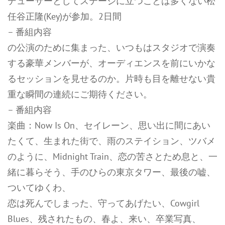
デューサーとしてステージに立つことは多くない松
任谷正隆(Key)が参加。2日間
– 番組内容
の公演のために集まった、いつもはスタジオで演奏
する豪華メンバーが、オーディエンスを前にいかな
るセッションを見せるのか。片時も目を離せない貴
重な瞬間の連続にご期待ください。
– 番組内容
楽曲：Now Is On、セイレーン、思い出に間にあい
たくて、生まれた街で、雨のステイション、ツバメ
のように、Midnight Train、恋の苦さとため息と、一
緒に暮らそう、手のひらの東京タワー、最後の嘘、
ついてゆくわ、
恋は死んでしまった、守ってあげたい、Cowgirl
Blues、残されたもの、春よ、来い、卒業写真、