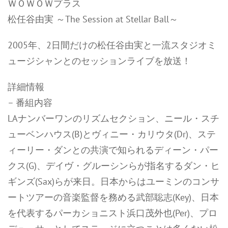
ＷＯＷＯＷプラス
松任谷由実 ～The Session at Stellar Ball～
2005年、2日間だけの松任谷由実と一流スタジオミ
ュージシャンとのセッションライブを放送！
詳細情報
– 番組内容
LAナンバーワンのリズムセクション、ニール・スチ
ューベンハウス(B)とヴィニー・カリウタ(Dr)、ステ
ィーリー・ダンとの共演で知られるディーン・パー
クス(G)、デイヴ・グルーシンらが指名するダン・ヒ
ギンズ(Sax)らが来日。日本からはユーミンのコンサ
ートツアーの音楽監督を務める武部聡志(Key)、日本
を代表するパーカショニスト浜口茂外也(Per)、プロ