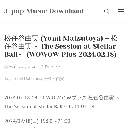
Skip
J-pop Music Download
to
SEARCH
content
松任谷由実 (Yumi Matsutoya) – 松
任谷由実 ～The Session at Stellar
Ball～ (WOWOW Plus 2024.02.18)
TV-Music
25 February 2024
Tags:
Yumi Matsutoya
,
松任谷由実
2024 02 18 19 00 ＷＯＷＯＷプラス 松任谷由実 ～
The Session at Stellar Ball～.ts 11.02 GB
2024/02/18(日) 19:00～21:00