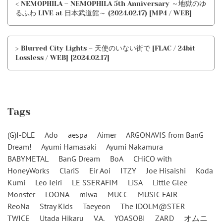
< NEMOPHILA – NEMOPHILA 5th Anniversary ～地獄のゆ
るふわ LIVE at 日本武道館～ (2024.02.17) [MP4 / WEB]
> Blurred City Lights – 天使のいない街で [FLAC / 24bit
Lossless / WEB] [2024.02.17]
Tags
(G)I-DLE
Ado
aespa
Aimer
ARGONAVIS from BanG
Dream!
Ayumi Hamasaki
Ayumi Nakamura
BABYMETAL
BanG Dream
BoA
CHiCO with
HoneyWorks
ClariS
Eir Aoi
ITZY
Joe Hisaishi
Koda
Kumi
Leo Ieiri
LE SSERAFIM
LiSA
Little Glee
Monster
LOONA
miwa
MUCC
MUSIC FAIR
ReoNa
Stray Kids
Taeyeon
The IDOLM@STER
TWICE
Utada Hikaru
V.A.
YOASOBI
ZARD
オムニ