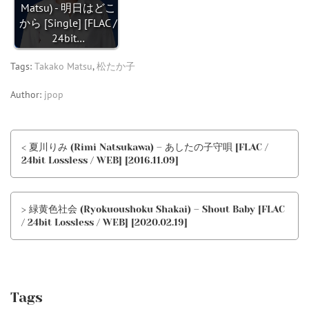
Matsu) - 明日はどこ
から [Single] [FLAC /
24bit…
Tags:
Takako Matsu
,
松たか子
Author:
jpop
< 夏川りみ (Rimi Natsukawa) – あしたの子守唄 [FLAC /
24bit Lossless / WEB] [2016.11.09]
> 緑黄色社会 (Ryokuoushoku Shakai) – Shout Baby [FLAC
/ 24bit Lossless / WEB] [2020.02.19]
Tags