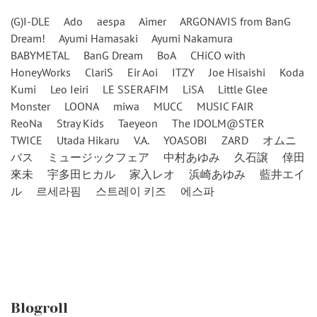
(G)I-DLE
Ado
aespa
Aimer
ARGONAVIS from BanG
Dream!
Ayumi Hamasaki
Ayumi Nakamura
BABYMETAL
BanG Dream
BoA
CHiCO with
HoneyWorks
ClariS
Eir Aoi
ITZY
Joe Hisaishi
Koda
Kumi
Leo Ieiri
LE SSERAFIM
LiSA
Little Glee
Monster
LOONA
miwa
MUCC
MUSIC FAIR
ReoNa
Stray Kids
Taeyeon
The IDOLM@STER
TWICE
Utada Hikaru
V.A.
YOASOBI
ZARD
オムニ
バス
ミュージックフェア
中村あゆみ
久石譲
倖田
來未
宇多田ヒカル
家入レオ
浜崎あゆみ
藍井エイ
ル
르세라핌
스트레이 키즈
에스파
Blogroll