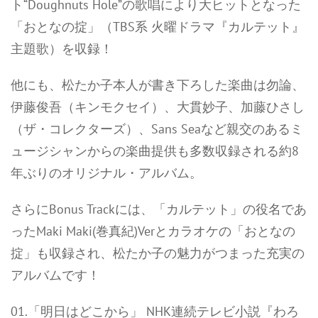
ト“Doughnuts Hole”の歌唱により大ヒットとなった
「おとなの掟」（TBS系 火曜ドラマ『カルテット』
主題歌）を収録！
他にも、松たか子本人が書き下ろした楽曲は勿論、
伊藤俊吾（キンモクセイ）、大貫妙子、加藤ひさし
（ザ・コレクターズ）、Sans Seaなど親交のあるミ
ュージシャンからの楽曲提供も多数収録される約8
年ぶりのオリジナル・アルバム。
さらにBonus Trackには、「カルテット」の役名であ
ったMaki Maki(巻真紀)Verとカラオケの「おとなの
掟」も収録され、松たか子の魅力がつまった充実の
アルバムです！
01.「明日はどこから」 NHK連続テレビ小説『わろ