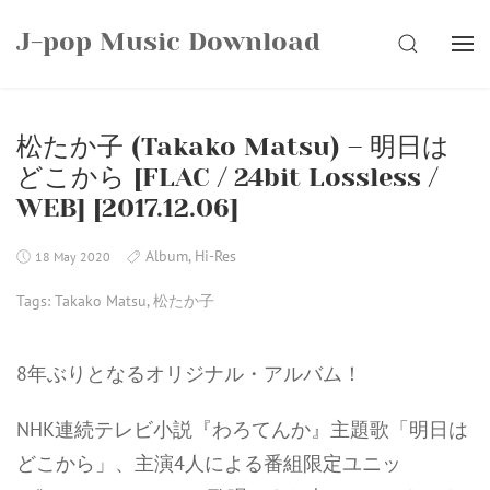
Skip
J-pop Music Download
to
SEARCH
content
松たか子 (Takako Matsu) – 明日は
どこから [FLAC / 24bit Lossless /
WEB] [2017.12.06]
Album
,
Hi-Res
18 May 2020
Tags:
Takako Matsu
,
松たか子
8年ぶりとなるオリジナル・アルバム！
NHK連続テレビ小説『わろてんか』主題歌「明日は
どこから」、主演4人による番組限定ユニッ