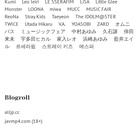
Kumi
Leo Ieiri
LE SSERAFIM
LiSA
Little Glee
Monster
LOONA
miwa
MUCC
MUSIC FAIR
ReoNa
Stray Kids
Taeyeon
The IDOLM@STER
TWICE
Utada Hikaru
V.A.
YOASOBI
ZARD
オムニ
バス
ミュージックフェア
中村あゆみ
久石譲
倖田
來未
宇多田ヒカル
家入レオ
浜崎あゆみ
藍井エイ
ル
르세라핌
스트레이 키즈
에스파
Blogroll
alljp.cc
javmp4.com (18+)