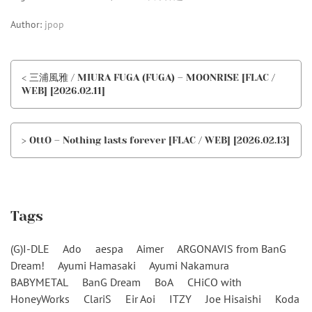
Author:
jpop
< 三浦風雅 / MIURA FUGA (FUGA) – MOONRISE [FLAC /
WEB] [2026.02.11]
> OttO – Nothing lasts forever [FLAC / WEB] [2026.02.13]
Tags
(G)I-DLE
Ado
aespa
Aimer
ARGONAVIS from BanG
Dream!
Ayumi Hamasaki
Ayumi Nakamura
BABYMETAL
BanG Dream
BoA
CHiCO with
HoneyWorks
ClariS
Eir Aoi
ITZY
Joe Hisaishi
Koda