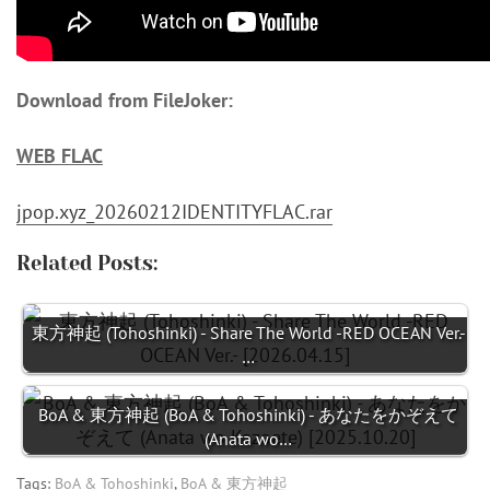
Download from FileJoker:
WEB FLAC
jpop.xyz_20260212IDENTITYFLAC.rar
Related Posts:
東方神起 (Tohoshinki) - Share The World -RED OCEAN Ver.-
…
BoA & 東方神起 (BoA & Tohoshinki) - あなたをかぞえて
(Anata wo…
Tags:
BoA & Tohoshinki
,
BoA & 東方神起