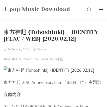
Skip
J-pop Music Download
to
SEARCH
content
東方神起 (Tohoshinki) – IDENTITY
[FLAC / WEB] [2026.02.12]
Single
26 February 2026
Tags:
BoA & Tohoshinki
,
BoA & 東方神起
東方神起 20th Anniversary Film『IDENTITY』主題歌
収録内容
01.IDENTITY (東方神起 20th Anniversary Film