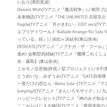
いおり(津田美波)
Dearest Wish(TVアニメ『魔法戦争』) / 相羽 
未来物語(TVアニメ『THE UNLIMITED 兵部京介』)
fragile(TVアニメ「月がきれい」EDIT ver.)
エブリデイワールド-Ballade Arrange-Yui 
っている。続』) / 由比ヶ浜結衣(東山奈央)
DEDICATE(TVアニメ『ノブナガ・ザ・フール』)
進め! 金剛型四姉妹(TVアニメ『艦隊これくしょ
名・霧島】(東山奈央)
ニセモノ注意報(終焉ノ栞プロジェクト) / B子(
とうめいな、みずうみ(TVアニメ『GATE自衛隊 
一度だけの恋なら ~Reina Solo~(TVアニメ『マ
Jumping!!(TVアニメ『きんいろモザイク』) /
ハッピークレセント(TVアニメ『神のみぞ知るセカイ』
ここからはじまる物語(TVアニメ『異国迷路のクロワーゼ