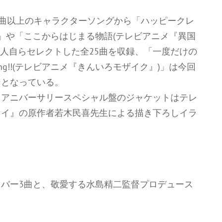
0曲以上のキャラクターソングから「ハッピークレ
)」や「ここからはじまる物語(テレビアニメ『異国
など、本人自らセレクトした全25曲を収録、「一度だけの
ing!!(テレビアニメ『きんいろモザイク』)」は今回
ンとなっている。
、アニバーサリースペシャル盤のジャケットはテレ
カイ』の原作者若木民喜先生による描き下ろしイラ
バー3曲と、敬愛する水島精二監督プロデュース