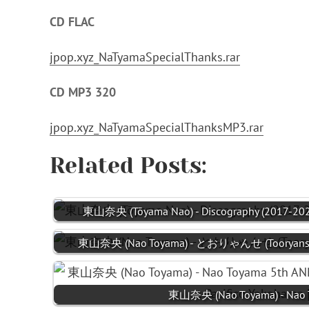
CD FLAC
jpop.xyz_NaTyamaSpecialThanks.rar
CD MP3 320
jpop.xyz_NaTyamaSpecialThanksMP3.rar
Related Posts:
東山奈央 (Tōyama Nao) - Discography (2017-2025
東山奈央 (Nao Toyama) - とおりゃんせ (Tooryanse) 
東山奈央 (Nao Toyama) - Nao 