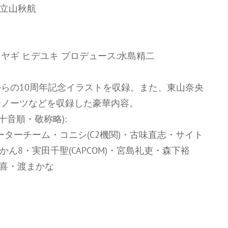
曲:立山秋航
ミヤギ ヒデユキ プロデュース:水島精二
らの10周年記念イラストを収録。また、東山奈央
ーノーツなどを収録した豪華内容。
十音順・敬称略):
ラストレーターチーム・コニシ(C2機関)・古味直志・サイト
8・実田千聖(CAPCOM)・宮島礼吏・森下裕
・若木民喜・渡まかな