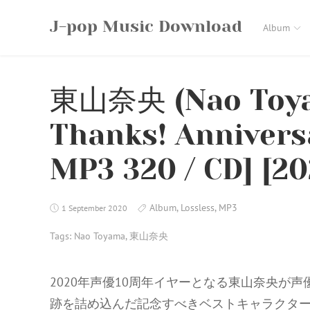
Skip
J-pop Music Download
to
Album
content
東山奈央 (Nao Toyam
Thanks! Annivers
MP3 320 / CD] [20
Album
,
Lossless
,
MP3
1 September 2020
Tags:
Nao Toyama
,
東山奈央
2020年声優10周年イヤーとなる東山奈央が
跡を詰め込んだ記念すべきベストキャラクター