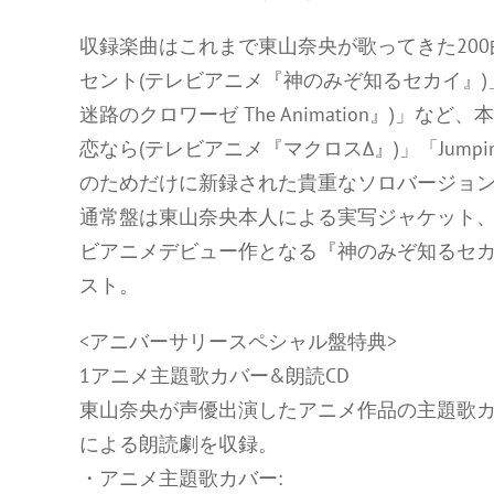
収録楽曲はこれまで東山奈央が歌ってきた20
セント(テレビアニメ『神のみぞ知るセカイ』
迷路のクロワーゼ The Animation』)」
恋なら(テレビアニメ『マクロスΔ』)」「Jump
のためだけに新録された貴重なソロバージョ
通常盤は東山奈央本人による実写ジャケット
ビアニメデビュー作となる『神のみぞ知るセ
スト。
<アニバーサリースペシャル盤特典>
1アニメ主題歌カバー&朗読CD
東山奈央が声優出演したアニメ作品の主題歌カ
による朗読劇を収録。
・アニメ主題歌カバー: