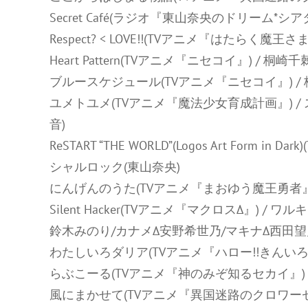
Secret Café(ラジオ『東山奈央のドリーム*シア
Respect? < LOVE!!(TVアニメ『はたらく魔王さ
Heart Pattern(TVアニメ『ニセコイ』) / 桐崎
ブルースケジュール(TVアニメ『ニセコイ』) / 
ユメトユメ(TVアニメ『魔法少女育成計画』) / 
音)
ReSTART “THE WORLD”(Logos Art Form
シャルロック(東山奈央)
にんげんのうた(TVアニメ『まおゆう魔王勇者』)
Silent Hacker(TVアニメ『マクロスΔ』) /
鈴木みのり/カナメΔ安野希世乃/マキナΔ西田望
わたしいろダリア(TVアニメ『ハロー!!きんいろモ
らぶこーる(TVアニメ『神のみぞ知るセカイ』) / 中
風にまかせて(TVアニメ『異国迷路のクロワーゼ The 