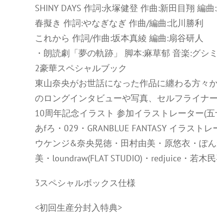
SHINY DAYS 作詞:永塚健登 作曲:新田目翔 編
春擬き 作詞:やなぎなぎ 作曲/編曲:北川勝利
これから 作詞/作曲:坂本真綾 編曲:扇谷研人
・朗読劇「夢の軌跡」 脚本:麻草郁 音楽:グシ
2豪華スペシャルブック
東山奈央がお世話になった作品に纏わる方々か
のロングインタビューや写真、セルフライナ
10周年記念イラスト 参加イラストレーター(五
あfろ・029・GRANBLUE FANTASY イ
ウケンジ&奈央晃徳・田村由美・原悠衣・ぽんかん
美・loundraw(FLAT STUDIO)・redjuice
3スペシャルボックス仕様
<初回生産分封入特典>