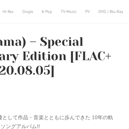
Hi-Res
Single
K-Pop
TV-Music
PV
DVD / Blu-Ray
a) – Special
ary Edition [FLAC+
20.08.05]
声優として作品・音楽とともに歩んできた 10年の軌
ソングアルバム!!