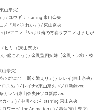
六(東山奈央)
 / ユウギリ starring 東山奈央
(TVアニメ『月がきれい』) / 東山奈央
Solo Ver.(TVアニメ『やはり俺の青春ラブコメはまちが
 / ヒミコ(東山奈央)
ん -艦これ-』) / 金剛型四姉妹【金剛・比叡・榛
東山奈央)
彼の地にて、斯く戦えり』) / レレイ(東山奈央)
クロスΔ』) / レイナΔ東山奈央 ※ソロ新録ver.
 九条カレン(東山奈央)※ソロ新録ver.
) / 中川かのん starring 東山奈央
 The Animation』) / 湯音(東山奈央)