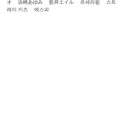
オ
浜崎あゆみ
藍井エイル
르세라핌
스트
레이 키즈
에스파