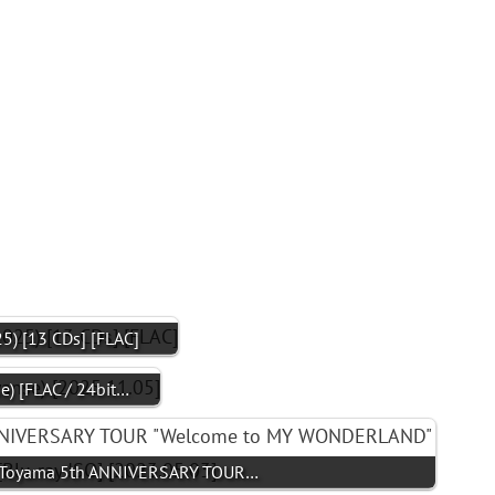
) [13 CDs] [FLAC]
[FLAC / 24bit…
Toyama 5th ANNIVERSARY TOUR…