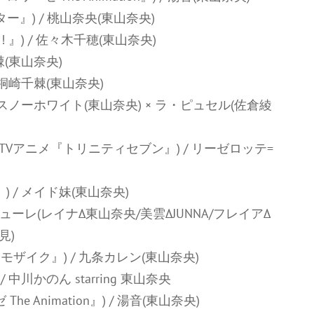
ター』) / 桃山奈央(東山奈央)
ま! 』) / 佐々木千穂(東山奈央)
千棘(東山奈央)
桐崎千棘(東山奈央)
スノーホワイト(東山奈央) × ラ・ピュセル(佐倉綾
 in Dark)(TVアニメ『トリニティセブン』) / リーゼロッテ=
 / メイド妹(東山奈央)
 ワルキューレ(レイナΔ東山奈央/美雲ΔJUNNA/フレイアΔ
見)
ザイク』) / 九条カレン(東山奈央)
川かのん starring 東山奈央
Animation』) / 湯音(東山奈央)