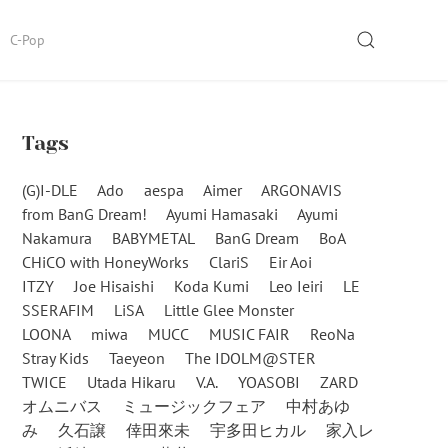
SEARCH
C-Pop
Tags
(G)I-DLE
Ado
aespa
Aimer
ARGONAVIS
from BanG Dream!
Ayumi Hamasaki
Ayumi
Nakamura
BABYMETAL
BanG Dream
BoA
CHiCO with HoneyWorks
ClariS
Eir Aoi
ITZY
Joe Hisaishi
Koda Kumi
Leo Ieiri
LE
SSERAFIM
LiSA
Little Glee Monster
LOONA
miwa
MUCC
MUSIC FAIR
ReoNa
Stray Kids
Taeyeon
The IDOLM@STER
TWICE
Utada Hikaru
V.A.
YOASOBI
ZARD
オムニバス
ミュージックフェア
中村あゆ
み
久石譲
倖田來未
宇多田ヒカル
家入レ