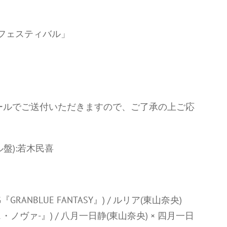
s ! フェスティバル」
ールでご送付いただきますので、ご了承の上ご応
盤):若木民喜
『GRANBLUE FANTASY』) / ルリア(東山奈央)
・ノヴァ-』) / 八月一日静(東山奈央) × 四月一日