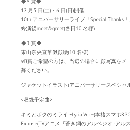
◆A 賞◆
12 月5 日(土)・6 日(日)開催
10th アニバーサリーライブ「Special Thank
終演後meet&greet(各日10 名様)
◆B 賞◆
東山奈央直筆似顔絵(10 名様)
※B賞ご希望の方は、当選の場合に顔写真をメ
募ください。
ジャケットイラスト(アニバーサリースペシャル
<収録予定曲>
キミとボクのミライ ~Lyria Ver.~(本格スマホRPG
Expose(TVアニメ『蒼き鋼のアルペジオ -アルス