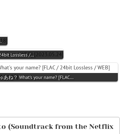
…
4bit Lossless /…
あね？ What's your name? [FLAC…
 (Soundtrack from the Netflix