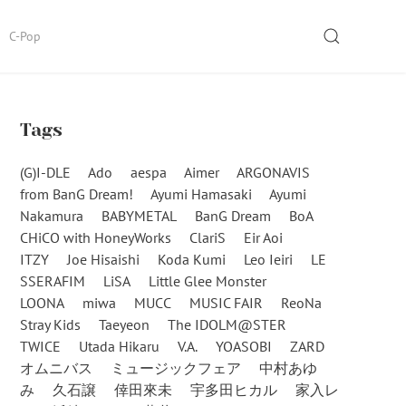
SEARCH
C-Pop
Tags
(G)I-DLE
Ado
aespa
Aimer
ARGONAVIS
from BanG Dream!
Ayumi Hamasaki
Ayumi
Nakamura
BABYMETAL
BanG Dream
BoA
CHiCO with HoneyWorks
ClariS
Eir Aoi
ITZY
Joe Hisaishi
Koda Kumi
Leo Ieiri
LE
SSERAFIM
LiSA
Little Glee Monster
LOONA
miwa
MUCC
MUSIC FAIR
ReoNa
Stray Kids
Taeyeon
The IDOLM@STER
TWICE
Utada Hikaru
V.A.
YOASOBI
ZARD
オムニバス
ミュージックフェア
中村あゆ
み
久石譲
倖田來未
宇多田ヒカル
家入レ