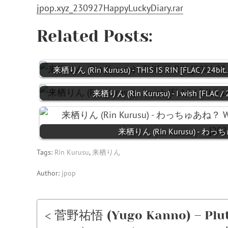
jpop.xyz_230927HappyLuckyDiary.rar
Related Posts:
来栖りん (Rin Kurusu) - THIS IS RIN [FLAC / 24bit
来栖りん (Rin Kurusu) - I wish [FLAC / 2
来栖りん (Rin Kurusu) - わっちゅ
Tags:
Rin Kurusu
,
来栖りん
Author:
jpop
< 菅野祐悟 (Yugo Kanno) – Pluto