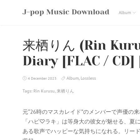
Skip
J-pop Music Download
to
Album
content
来栖りん (Rin Kurus
Diary [FLAC / CD] 
Album
,
Lossless
4 December 2023
Tags:
Rin Kurusu
,
来栖りん
元“26時のマスカレイド”のメンバーで声優の
「ハピ♡ラキ」は等身大の彼女が魅せる、夏
ある歌声でハッピーな気持ちになれる。リード