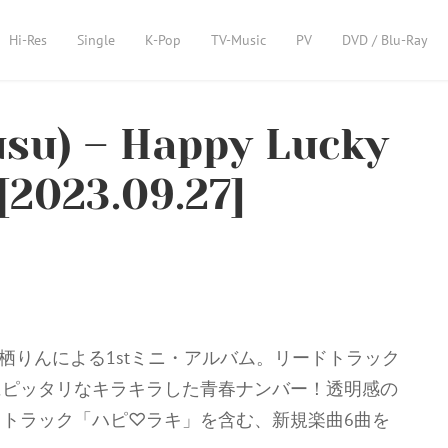
Hi-Res
Single
K-Pop
TV-Music
PV
DVD / Blu-Ray
u) – Happy Lucky
[2023.09.27]
来栖りんによる1stミニ・アルバム。リードトラック
にピッタリなキラキラした青春ナンバー！透明感の
トラック「ハピ♡ラキ」を含む、新規楽曲6曲を