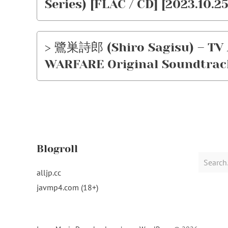
Series) [FLAC / CD] [2023.10.25
> 鷺巣詩郎 (Shiro Sagisu) – T
WARFARE Original Soundtrack 
Blogroll
Search
for:
alljp.cc
javmp4.com (18+)