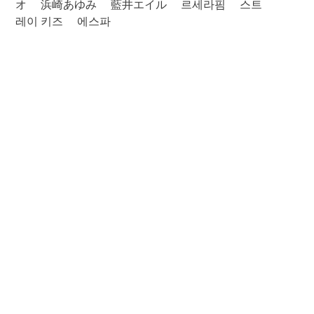
オ
浜崎あゆみ
藍井エイル
르세라핌
스트
레이 키즈
에스파