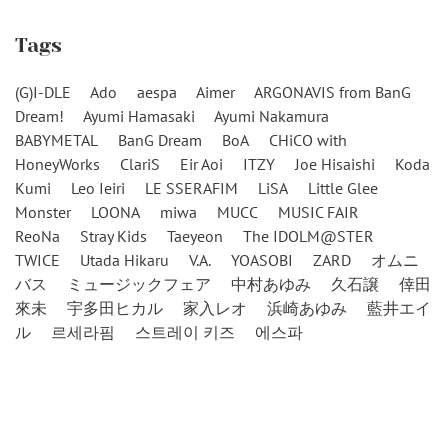
Tags
(G)I-DLE
Ado
aespa
Aimer
ARGONAVIS from BanG
Dream!
Ayumi Hamasaki
Ayumi Nakamura
BABYMETAL
BanG Dream
BoA
CHiCO with
HoneyWorks
ClariS
Eir Aoi
ITZY
Joe Hisaishi
Koda
Kumi
Leo Ieiri
LE SSERAFIM
LiSA
Little Glee
Monster
LOONA
miwa
MUCC
MUSIC FAIR
ReoNa
Stray Kids
Taeyeon
The IDOLM@STER
TWICE
Utada Hikaru
V.A.
YOASOBI
ZARD
オムニ
バス
ミュージックフェア
中村あゆみ
久石譲
倖田
來未
宇多田ヒカル
家入レオ
浜崎あゆみ
藍井エイ
ル
르세라핌
스트레이 키즈
에스파