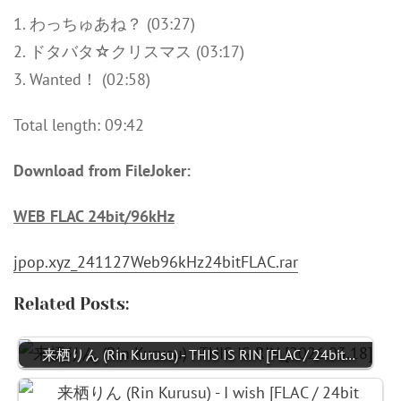
1. わっちゅあね？ (03:27)
2. ドタバタ☆クリスマス (03:17)
3. Wanted！ (02:58)
Total length: 09:42
Download from FileJoker:
WEB FLAC 24bit/96kHz
jpop.xyz_241127Web96kHz24bitFLAC.rar
Related Posts:
来栖りん (Rin Kurusu) - THIS IS RIN [FLAC / 24bit…