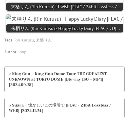
来栖りん (Rin Kurusu) - I wish [FLAC / 24bit Lossless /…
来栖りん (Rin Kurusu) - Happy Lucky Diary [FLAC / CD]…
Tags:
Rin Kurusu
,
来栖りん
Author:
jpop
< King Gnu – King Gnu Dome Tour THE GREATEST
UNKNOWN at TOKYO DOME [Blu-ray ISO + MP4]
[2024.09.25]
> Suara – 懐かしいこの場所で [FLAC / 24bit Lossless /
WEB] [2024.11.24]