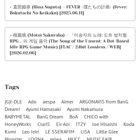
< 直田姫奈 (Hina Suguta) – FEVER -僕たちの計画- (Fever:
Bokutachi No Keikaku) [2025.06.11]
> 桜庭統 (Motoi Sakuraba) – 「미송자의 노래: 도트 방치형
RPG」의 게임 음악 (The Song of the Unsent: A Dot-Based
Idle RPG Game Music) [FLAC / 24bit Lossless / WEB]
[2026.02.06]
Tags
(G)I-DLE
Ado
aespa
Aimer
ARGONAVIS from BanG
Dream!
Ayumi Hamasaki
Ayumi Nakamura
BABYMETAL
BanG Dream
BoA
CHiCO with
HoneyWorks
ClariS
Eir Aoi
ITZY
Joe Hisaishi
Koda
Kumi
Leo Ieiri
LE SSERAFIM
LiSA
Little Glee
Monster
LOONA
miwa
MUCC
MUSIC FAIR