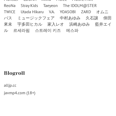
ReoNa
Stray Kids
Taeyeon
The IDOLM@STER
TWICE
Utada Hikaru
V.A.
YOASOBI
ZARD
オムニ
バス
ミュージックフェア
中村あゆみ
久石譲
倖田
來未
宇多田ヒカル
家入レオ
浜崎あゆみ
藍井エイ
ル
르세라핌
스트레이 키즈
에스파
Blogroll
alljp.cc
javmp4.com (18+)