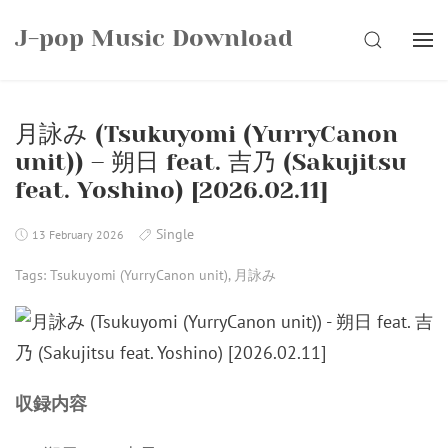
Skip
J-pop Music Download
to
SEARCH
content
月詠み (Tsukuyomi (YurryCanon
unit)) – 朔日 feat. 吉乃 (Sakujitsu
feat. Yoshino) [2026.02.11]
Single
13 February 2026
Tags:
Tsukuyomi (YurryCanon unit)
,
月詠み
収録内容