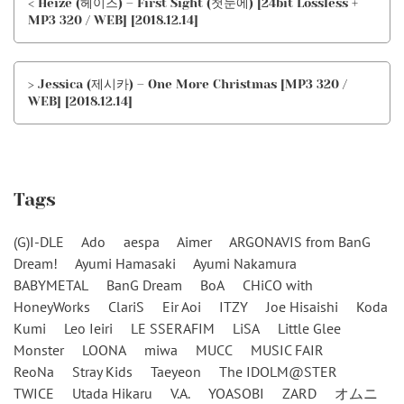
< Heize (헤이즈) – First Sight (첫눈에) [24bit Lossless +
MP3 320 / WEB] [2018.12.14]
> Jessica (제시카) – One More Christmas [MP3 320 /
WEB] [2018.12.14]
Tags
(G)I-DLE
Ado
aespa
Aimer
ARGONAVIS from BanG
Dream!
Ayumi Hamasaki
Ayumi Nakamura
BABYMETAL
BanG Dream
BoA
CHiCO with
HoneyWorks
ClariS
Eir Aoi
ITZY
Joe Hisaishi
Koda
Kumi
Leo Ieiri
LE SSERAFIM
LiSA
Little Glee
Monster
LOONA
miwa
MUCC
MUSIC FAIR
ReoNa
Stray Kids
Taeyeon
The IDOLM@STER
TWICE
Utada Hikaru
V.A.
YOASOBI
ZARD
オムニ