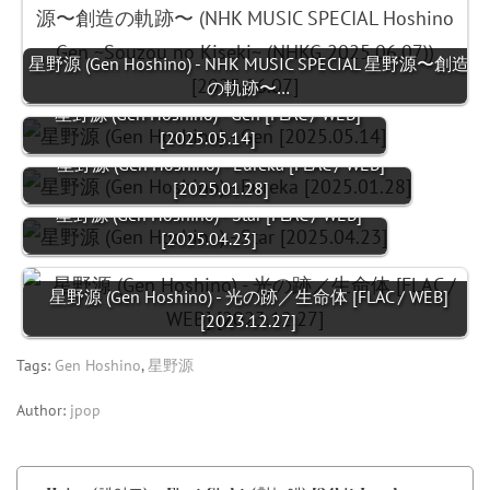
星野源 (Gen Hoshino) - NHK MUSIC SPECIAL 星野源〜創造
の軌跡〜…
星野源 (Gen Hoshino) - Gen [FLAC / WEB]
[2025.05.14]
星野源 (Gen Hoshino) - Eureka [FLAC / WEB]
[2025.01.28]
星野源 (Gen Hoshino) - Star [FLAC / WEB]
[2025.04.23]
星野源 (Gen Hoshino) - 光の跡／生命体 [FLAC / WEB]
[2023.12.27]
Tags:
Gen Hoshino
,
星野源
Author:
jpop