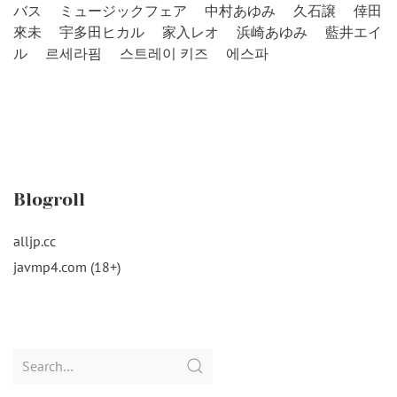
バス
ミュージックフェア
中村あゆみ
久石譲
倖田
來未
宇多田ヒカル
家入レオ
浜崎あゆみ
藍井エイ
ル
르세라핌
스트레이 키즈
에스파
Blogroll
alljp.cc
javmp4.com (18+)
Search
for: