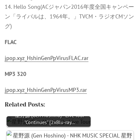
14. Hello Song(ACジャパン2016年度全国キャンペー
ン「ライバルは、1964年。」TVCM・ラジオCMソン
グ)
FLAC
jpop.xyz_HshinGenPpVirusFLAC.rar
MP3 320
jpop.xyz_HshinGenPpVirusMP3.rar
Related Posts:
星野源 (Gen Hoshino) - Live Tour
"Continues" [2xBlu-ray…