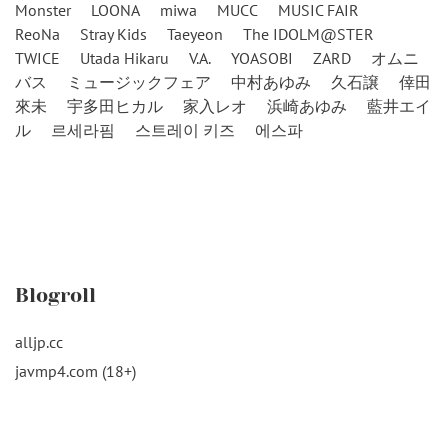
Monster
LOONA
miwa
MUCC
MUSIC FAIR
ReoNa
Stray Kids
Taeyeon
The IDOLM@STER
TWICE
Utada Hikaru
V.A.
YOASOBI
ZARD
オムニ
バス
ミュージックフェア
中村あゆみ
久石譲
倖田
來未
宇多田ヒカル
家入レオ
浜崎あゆみ
藍井エイ
ル
르세라핌
스트레이 키즈
에스파
Blogroll
alljp.cc
javmp4.com (18+)