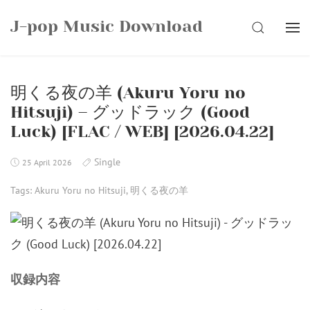
Skip
J-pop Music Download
to
SEARCH
content
明くる夜の羊 (Akuru Yoru no
Hitsuji) – グッドラック (Good
Luck) [FLAC / WEB] [2026.04.22]
Single
25 April 2026
Tags:
Akuru Yoru no Hitsuji
,
明くる夜の羊
収録内容