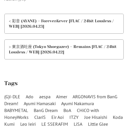
< 彩音 (AYANE) – Forever&ever [FLAC / 24bit Lossless /
WEB] [2026.04.23]
> 東京酒吐座 (Tokyo Shoegazer) – Remains [FLAC / 24bit
Lossless / WEB] [2026.04.22]
Tags
(G)I-DLE
Ado
aespa
Aimer
ARGONAVIS from BanG
Dream!
Ayumi Hamasaki
Ayumi Nakamura
BABYMETAL
BanG Dream
BoA
CHiCO with
HoneyWorks
ClariS
Eir Aoi
ITZY
Joe Hisaishi
Koda
Kumi
Leo Ieiri
LE SSERAFIM
LiSA
Little Glee