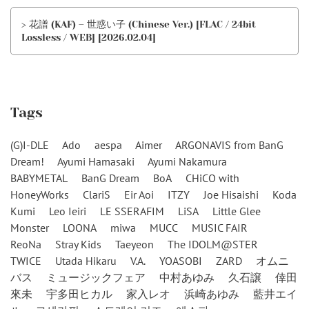
> 花譜 (KAF) – 世惑い子 (Chinese Ver.) [FLAC / 24bit
Lossless / WEB] [2026.02.04]
Tags
(G)I-DLE
Ado
aespa
Aimer
ARGONAVIS from BanG
Dream!
Ayumi Hamasaki
Ayumi Nakamura
BABYMETAL
BanG Dream
BoA
CHiCO with
HoneyWorks
ClariS
Eir Aoi
ITZY
Joe Hisaishi
Koda
Kumi
Leo Ieiri
LE SSERAFIM
LiSA
Little Glee
Monster
LOONA
miwa
MUCC
MUSIC FAIR
ReoNa
Stray Kids
Taeyeon
The IDOLM@STER
TWICE
Utada Hikaru
V.A.
YOASOBI
ZARD
オムニ
バス
ミュージックフェア
中村あゆみ
久石譲
倖田
來未
宇多田ヒカル
家入レオ
浜崎あゆみ
藍井エイ