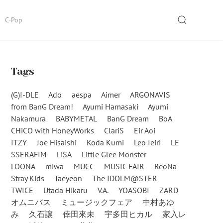
SEARCH
C-Pop
Tags
(G)I-DLE
Ado
aespa
Aimer
ARGONAVIS
from BanG Dream!
Ayumi Hamasaki
Ayumi
Nakamura
BABYMETAL
BanG Dream
BoA
CHiCO with HoneyWorks
ClariS
Eir Aoi
ITZY
Joe Hisaishi
Koda Kumi
Leo Ieiri
LE
SSERAFIM
LiSA
Little Glee Monster
LOONA
miwa
MUCC
MUSIC FAIR
ReoNa
Stray Kids
Taeyeon
The IDOLM@STER
TWICE
Utada Hikaru
V.A.
YOASOBI
ZARD
オムニバス
ミュージックフェア
中村あゆ
み
久石譲
倖田來未
宇多田ヒカル
家入レ