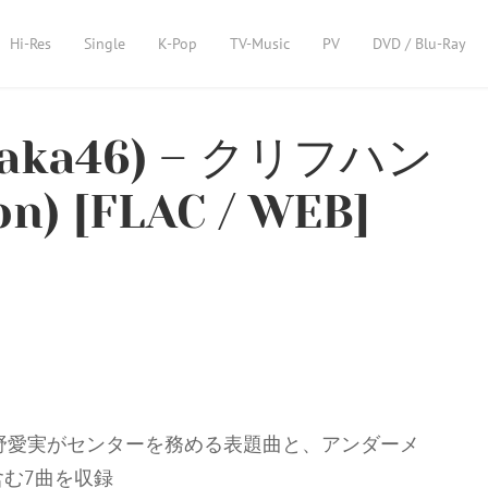
Hi-Res
Single
K-Pop
TV-Music
PV
DVD / Blu-Ray
zaka46) – クリフハン
on) [FLAC / WEB]
大野愛実がセンターを務める表題曲と、アンダーメ
含む7曲を収録