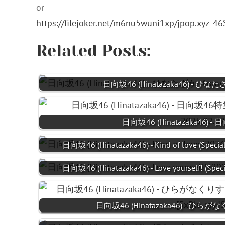
or
https://filejoker.net/m6nu5wuni1xp/jpop.xyz_
Related Posts:
日向坂46 (Hinatazaka46) - ひなたざか
日向坂46 (Hinatazaka46) - 
日向坂46 (Hinatazaka46) - Kind of love (Specia
日向坂46 (Hinatazaka46) - Love yourself! (Spec
日向坂46 (Hinatazaka46) - ひ