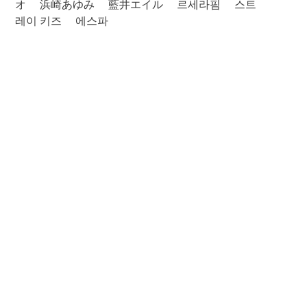
オ
浜崎あゆみ
藍井エイル
르세라핌
스트
레이 키즈
에스파