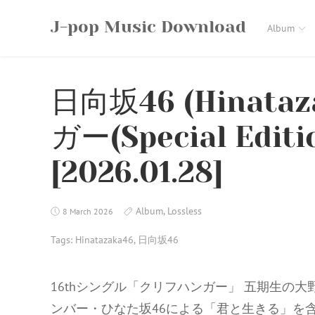
Skip
J-pop Music Download
to
Album
content
日向坂46 (Hinata
ガー(Special Editi
[2026.01.28]
Album
,
Lossless
8 March 2026
Tags:
Hinatazaka46
,
日向坂46
16thシングル「クリフハンガー」 五期生の
ンバー・ひなた坂46による「君と生きる」を