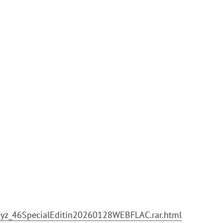
xyz_46SpecialEditin20260128WEBFLAC.rar.html