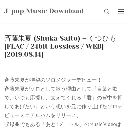
Skip
J-pop Music Download
to
SEARCH
content
斉藤朱夏 (Shuka Saito) – くつひも
[FLAC / 24bit Lossless / WEB]
[2019.08.14]
斉藤朱夏が待望のソロメジャーデビュー！
斉藤朱夏がソロとして歌う理由として『言葉と歌
で、いつも応援し、支えてくれる「君」の背中を押
してあげたい』という想いを元に作り上げたソロデ
ビューミニアルバムをリリース。
収録曲でもある「あと1メートル」のMusic Videoは