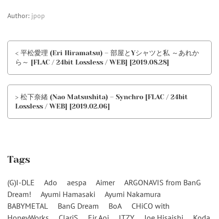
Author:
jpop
< 平松愛理 (Eri Hiramatsu) – 部屋とYシャツと私 ～あれか
ら～ [FLAC / 24bit Lossless / WEB] [2019.08.28]
> 松下奈緒 (Nao Matsushita) – Synchro [FLAC / 24bit
Lossless / WEB] [2019.02.06]
Tags
(G)I-DLE
Ado
aespa
Aimer
ARGONAVIS from BanG
Dream!
Ayumi Hamasaki
Ayumi Nakamura
BABYMETAL
BanG Dream
BoA
CHiCO with
HoneyWorks
ClariS
Eir Aoi
ITZY
Joe Hisaishi
Koda