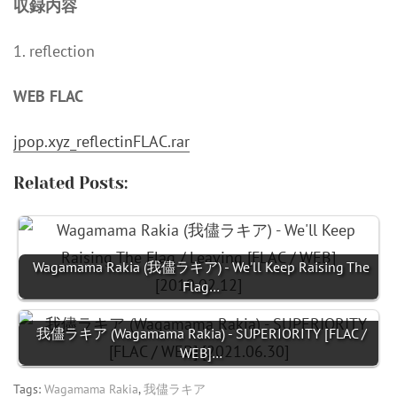
収録内容
1. reflection
WEB FLAC
jpop.xyz_reflectinFLAC.rar
Related Posts:
Wagamama Rakia (我儘ラキア) - We'll Keep Raising The
Flag…
我儘ラキア (Wagamama Rakia) - SUPERIORITY [FLAC /
WEB]…
Tags:
Wagamama Rakia
,
我儘ラキア