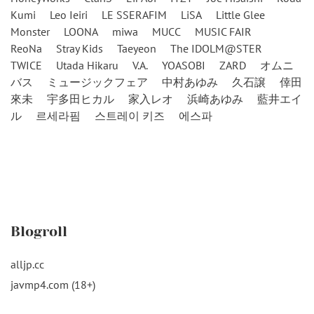
Kumi
Leo Ieiri
LE SSERAFIM
LiSA
Little Glee
Monster
LOONA
miwa
MUCC
MUSIC FAIR
ReoNa
Stray Kids
Taeyeon
The IDOLM@STER
TWICE
Utada Hikaru
V.A.
YOASOBI
ZARD
オムニ
バス
ミュージックフェア
中村あゆみ
久石譲
倖田
來未
宇多田ヒカル
家入レオ
浜崎あゆみ
藍井エイ
ル
르세라핌
스트레이 키즈
에스파
Blogroll
alljp.cc
javmp4.com (18+)