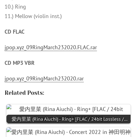
10.) Ring
11.) Mellow (violin inst.)
CD FLAC
jpop.xyz_09RingMarch232020.FLAC.rar
CD MP3 VBR
jpop.xyz_09RingMarch232020.rar
Related Posts:
愛内里菜 (Rina Aiuchi) - Ring+ [FLAC / 24bit Lossless /…