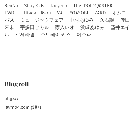
ReoNa
Stray Kids
Taeyeon
The IDOLM@STER
TWICE
Utada Hikaru
V.A.
YOASOBI
ZARD
オムニ
バス
ミュージックフェア
中村あゆみ
久石譲
倖田
來未
宇多田ヒカル
家入レオ
浜崎あゆみ
藍井エイ
ル
르세라핌
스트레이 키즈
에스파
Blogroll
alljp.cc
javmp4.com (18+)