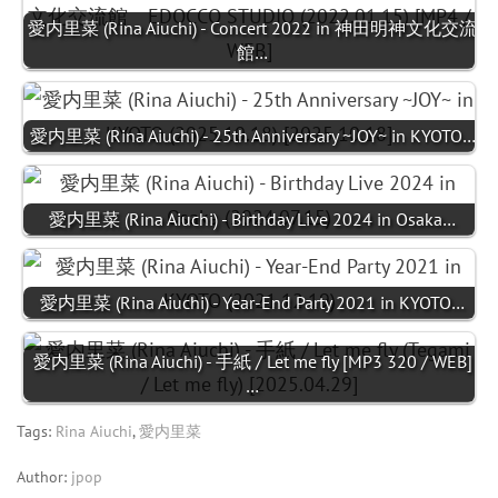
愛内里菜 (Rina Aiuchi) - Concert 2022 in 神田明神文化交流
館…
愛内里菜 (Rina Aiuchi) - 25th Anniversary ~JOY~ in KYOTO…
愛内里菜 (Rina Aiuchi) - Birthday Live 2024 in Osaka…
愛内里菜 (Rina Aiuchi) - Year-End Party 2021 in KYOTO…
愛内里菜 (Rina Aiuchi) - 手紙 / Let me fly [MP3 320 / WEB]
…
Tags:
Rina Aiuchi
,
愛内里菜
Author:
jpop