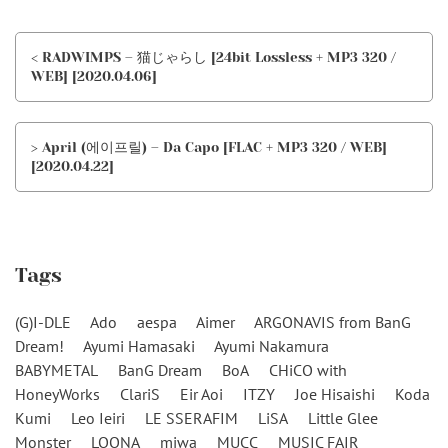
< RADWIMPS – 猫じゃらし [24bit Lossless + MP3 320 /
WEB] [2020.04.06]
> April (에이프릴) – Da Capo [FLAC + MP3 320 / WEB]
[2020.04.22]
Tags
(G)I-DLE
Ado
aespa
Aimer
ARGONAVIS from BanG
Dream!
Ayumi Hamasaki
Ayumi Nakamura
BABYMETAL
BanG Dream
BoA
CHiCO with
HoneyWorks
ClariS
Eir Aoi
ITZY
Joe Hisaishi
Koda
Kumi
Leo Ieiri
LE SSERAFIM
LiSA
Little Glee
Monster
LOONA
miwa
MUCC
MUSIC FAIR