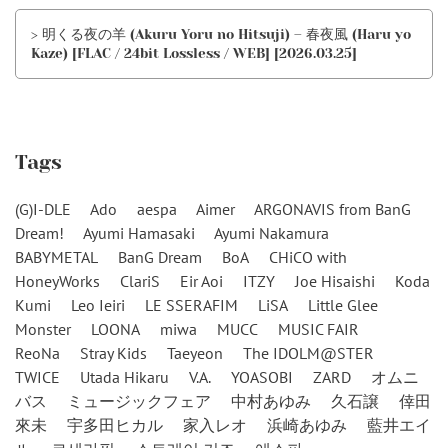
> 明くる夜の羊 (Akuru Yoru no Hitsuji) – 春夜風 (Haru yo
Kaze) [FLAC / 24bit Lossless / WEB] [2026.03.25]
Tags
(G)I-DLE
Ado
aespa
Aimer
ARGONAVIS from BanG
Dream!
Ayumi Hamasaki
Ayumi Nakamura
BABYMETAL
BanG Dream
BoA
CHiCO with
HoneyWorks
ClariS
Eir Aoi
ITZY
Joe Hisaishi
Koda
Kumi
Leo Ieiri
LE SSERAFIM
LiSA
Little Glee
Monster
LOONA
miwa
MUCC
MUSIC FAIR
ReoNa
Stray Kids
Taeyeon
The IDOLM@STER
TWICE
Utada Hikaru
V.A.
YOASOBI
ZARD
オムニ
バス
ミュージックフェア
中村あゆみ
久石譲
倖田
來未
宇多田ヒカル
家入レオ
浜崎あゆみ
藍井エイ