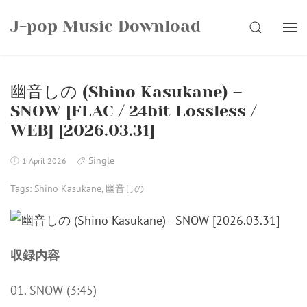
Skip
J-pop Music Download
to
SEARCH
content
幽音しの (Shino Kasukane) –
SNOW [FLAC / 24bit Lossless /
WEB] [2026.03.31]
Single
1 April 2026
Tags:
Shino Kasukane
,
幽音しの
収録内容
01. SNOW (3:45)