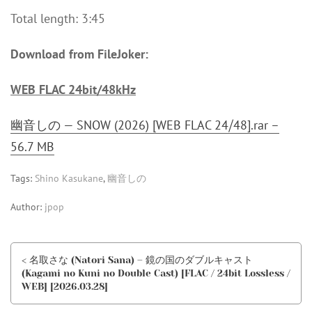
Total length: 3:45
Download from FileJoker:
WEB FLAC 24bit/48kHz
幽音しの — SNOW (2026) [WEB FLAC 24⧸48].rar –
56.7 MB
Tags:
Shino Kasukane
,
幽音しの
Author:
jpop
< 名取さな (Natori Sana) – 鏡の国のダブルキャスト
(Kagami no Kuni no Double Cast) [FLAC / 24bit Lossless /
WEB] [2026.03.28]