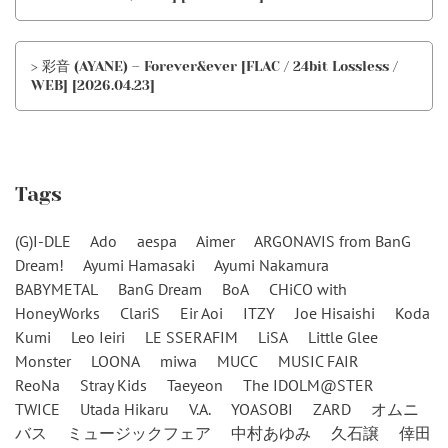
> 彩音 (AYANE) – Forever&ever [FLAC / 24bit Lossless /
WEB] [2026.04.23]
Tags
(G)I-DLE
Ado
aespa
Aimer
ARGONAVIS from BanG
Dream!
Ayumi Hamasaki
Ayumi Nakamura
BABYMETAL
BanG Dream
BoA
CHiCO with
HoneyWorks
ClariS
Eir Aoi
ITZY
Joe Hisaishi
Koda
Kumi
Leo Ieiri
LE SSERAFIM
LiSA
Little Glee
Monster
LOONA
miwa
MUCC
MUSIC FAIR
ReoNa
Stray Kids
Taeyeon
The IDOLM@STER
TWICE
Utada Hikaru
V.A.
YOASOBI
ZARD
オムニ
バス
ミュージックフェア
中村あゆみ
久石譲
倖田