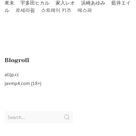
來未
宇多田ヒカル
家入レオ
浜崎あゆみ
藍井エイ
ル
르세라핌
스트레이 키즈
에스파
Blogroll
alljp.cc
javmp4.com (18+)
Search
for: