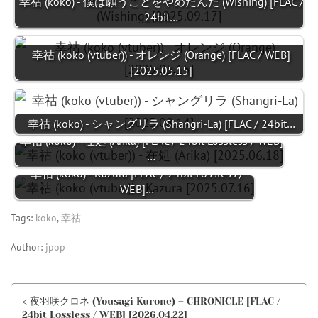
幸祜 (koko) - 僕は願うことをやめたんだ (Wishing) [FLAC /
24bit…
幸祜 (koko (vtuber)) - オレンジ (Orange) [FLAC / WEB]
[2025.05.15]
幸祜 (koko) - シャングリラ (Shangri-La) [FLAC / 24bit…
幸祜 (koko) - 在処 (Arika) [FLAC / 24bit Lossless / WEB]
…
幸祜 (koko) - Kazura [FLAC / 24bit Lossless /
WEB]…
Tags:
koko
,
幸祜
Author:
jpop
< 夜羽咲クロネ (Yousagi Kurone) – CHRONICLE [FLAC /
24bit Lossless / WEB] [2026.04.22]