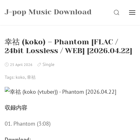
Skip
J-pop Music Download
to
SEARCH
content
幸祜 (koko) – Phantom [FLAC /
24bit Lossless / WEB] [2026.04.22]
Single
25 April 2026
Tags:
koko
,
幸祜
収録内容
01. Phantom (3:08)
Download: