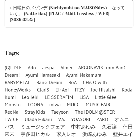
> 日曜日のメゾンデ (Nichiyoubi no MAISONdes) – なって
いく。 (Natte iku.) [FLAC / 24bit Lossless / WEB]
[2026.03.25]
Tags
(G)I-DLE
Ado
aespa
Aimer
ARGONAVIS from BanG
Dream!
Ayumi Hamasaki
Ayumi Nakamura
BABYMETAL
BanG Dream
BoA
CHiCO with
HoneyWorks
ClariS
Eir Aoi
ITZY
Joe Hisaishi
Koda
Kumi
Leo Ieiri
LE SSERAFIM
LiSA
Little Glee
Monster
LOONA
miwa
MUCC
MUSIC FAIR
ReoNa
Stray Kids
Taeyeon
The IDOLM@STER
TWICE
Utada Hikaru
V.A.
YOASOBI
ZARD
オムニ
バス
ミュージックフェア
中村あゆみ
久石譲
倖田
來未
宇多田ヒカル
家入レオ
浜崎あゆみ
藍井エイ