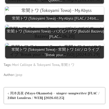
Queen…
常闇トワ (Tokoyami Towa) - My Abyss [FLAC / 24bit…
常闇トワ (Tokoyami Towa) - バズビバザヴ (Bazubi Bazavu)
[FLAC…
常闇トワ (Tokoyami Towa) - 常闇トワ 1stソロライブ
"Break your…
Tags:
Mori Calliope & Tokoyami Towa
,
常闇トワ
Author:
jpop
< 岡本真夜 (Mayo Okamoto) – singer-songwriter [FLAC /
24bit Lossless / WEB] [2026.02.25]