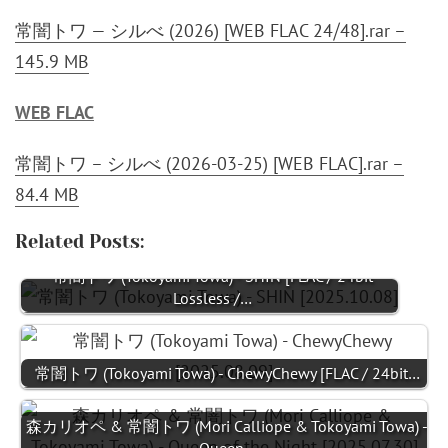
常闇トワ — シルべ (2026) [WEB FLAC 24⧸48].rar –
145.9 MB
WEB FLAC
常闇トワ – シルべ (2026-03-25) [WEB FLAC].rar –
84.4 MB
Related Posts:
常闇トワ (Tokoyami Towa) - SHIN [FLAC / 24bit
Lossless /…
常闇トワ (Tokoyami Towa) - ChewyChewy [FLAC / 24bit…
森カリオペ & 常闇トワ (Mori Calliope & Tokoyami Towa) -