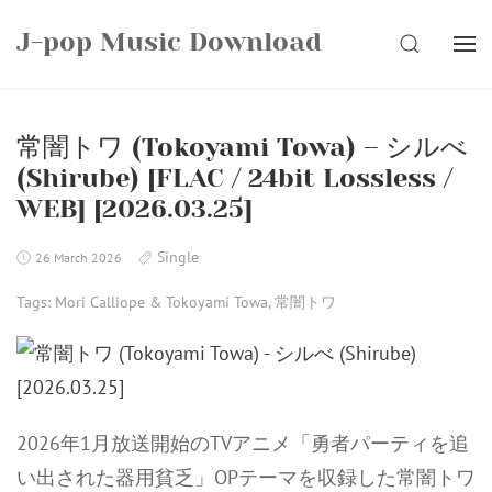
Skip
J-pop Music Download
to
SEARCH
content
常闇トワ (Tokoyami Towa) – シルべ
(Shirube) [FLAC / 24bit Lossless /
WEB] [2026.03.25]
Single
26 March 2026
Tags:
Mori Calliope & Tokoyami Towa
,
常闇トワ
2026年1月放送開始のTVアニメ「勇者パーティを追
い出された器用貧乏」OPテーマを収録した常闇トワ