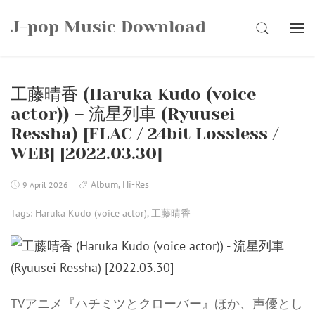
Skip
J-pop Music Download
to
SEARCH
content
工藤晴香 (Haruka Kudo (voice
actor)) – 流星列車 (Ryuusei
Ressha) [FLAC / 24bit Lossless /
WEB] [2022.03.30]
Album
,
Hi-Res
9 April 2026
Tags:
Haruka Kudo (voice actor)
,
工藤晴香
TVアニメ『ハチミツとクローバー』ほか、声優とし