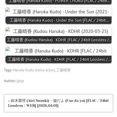
工藤晴香 (Haruka Kudo) - POWER CHORD [FLAC / 24bit…
工藤晴香 (Haruka Kudo) - Under the Sun [FLAC / 24bit…
工藤晴香 (Kudou Haruka) - KDHR [FLAC / 24bit Lossless /…
工藤晴香 (Haruka Kudo) - KDHR [FLAC / 24bit Lossless /…
Tags:
Haruka Kudo (voice actor)
,
工藤晴香
Author:
jpop
< 鈴木愛理 (Airi Suzuki) – 嘘だよ (Uso da yo) [FLAC / 24bit
Lossless / WEB] [2026.04.01]