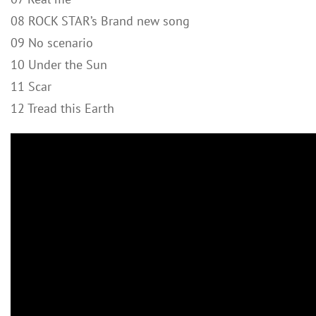
08 ROCK STAR’s Brand new song
09 No scenario
10 Under the Sun
11 Scar
12 Tread this Earth