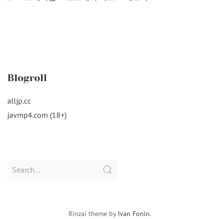
Blogroll
alljp.cc
javmp4.com (18+)
Search
for:
Rinzai theme by
Ivan Fonin
.