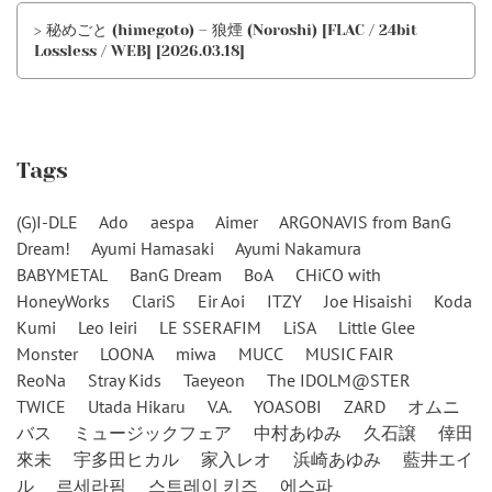
> 秘めごと (himegoto) – 狼煙 (Noroshi) [FLAC / 24bit
Lossless / WEB] [2026.03.18]
Tags
(G)I-DLE
Ado
aespa
Aimer
ARGONAVIS from BanG
Dream!
Ayumi Hamasaki
Ayumi Nakamura
BABYMETAL
BanG Dream
BoA
CHiCO with
HoneyWorks
ClariS
Eir Aoi
ITZY
Joe Hisaishi
Koda
Kumi
Leo Ieiri
LE SSERAFIM
LiSA
Little Glee
Monster
LOONA
miwa
MUCC
MUSIC FAIR
ReoNa
Stray Kids
Taeyeon
The IDOLM@STER
TWICE
Utada Hikaru
V.A.
YOASOBI
ZARD
オムニ
バス
ミュージックフェア
中村あゆみ
久石譲
倖田
來未
宇多田ヒカル
家入レオ
浜崎あゆみ
藍井エイ
ル
르세라핌
스트레이 키즈
에스파