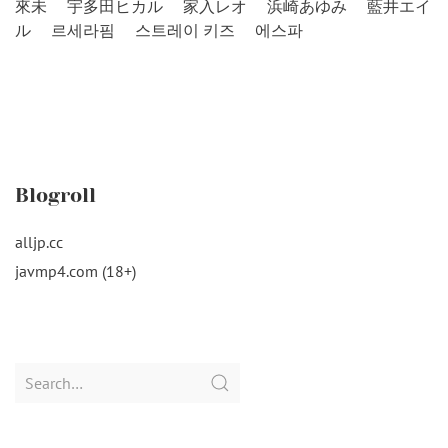
來未
宇多田ヒカル
家入レオ
浜崎あゆみ
藍井エイ
ル
르세라핌
스트레이 키즈
에스파
Blogroll
alljp.cc
javmp4.com (18+)
Search
for: