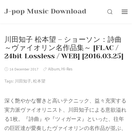
Skip
J-pop Music Download
to
SEARCH
content
川田知子 松本望 – ショーソン：詩曲
～ヴァイオリン名作品集～ [FLAC /
24bit Lossless / WEB] [2016.03.25]
Album
,
Hi-Res
16 December 2017
Tags:
川田知子
,
松本望
深く艶やかな響きと高いテクニック、益々充実する
実力派ヴァイオリニスト、川田知子による意欲溢れ
る1枚。『詩曲』や『ツィガーヌ』といった、往年
の巨匠達が愛奏したヴァイオリンの名作品が並ぶ、