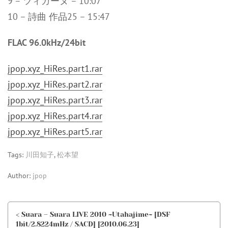
9 – ツィガーヌ – 10:07
10 – 詩曲 作品25 – 15:47
FLAC 96.0kHz/24bit
jpop.xyz_HiRes.part1.rar
jpop.xyz_HiRes.part2.rar
jpop.xyz_HiRes.part3.rar
jpop.xyz_HiRes.part4.rar
jpop.xyz_HiRes.part5.rar
Tags:
川田知子
,
松本望
Author:
jpop
< Suara – Suara LIVE 2010 ~Utahajime~ [DSF
1bit/2.8224mHz / SACD] [2010.06.23]