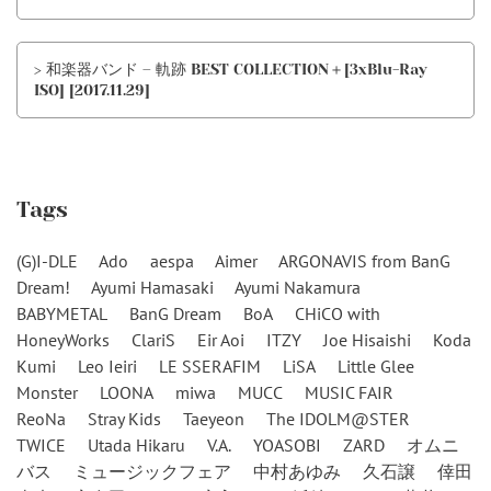
> 和楽器バンド – 軌跡 BEST COLLECTION＋[3xBlu-Ray
ISO] [2017.11.29]
Tags
(G)I-DLE
Ado
aespa
Aimer
ARGONAVIS from BanG
Dream!
Ayumi Hamasaki
Ayumi Nakamura
BABYMETAL
BanG Dream
BoA
CHiCO with
HoneyWorks
ClariS
Eir Aoi
ITZY
Joe Hisaishi
Koda
Kumi
Leo Ieiri
LE SSERAFIM
LiSA
Little Glee
Monster
LOONA
miwa
MUCC
MUSIC FAIR
ReoNa
Stray Kids
Taeyeon
The IDOLM@STER
TWICE
Utada Hikaru
V.A.
YOASOBI
ZARD
オムニ
バス
ミュージックフェア
中村あゆみ
久石譲
倖田