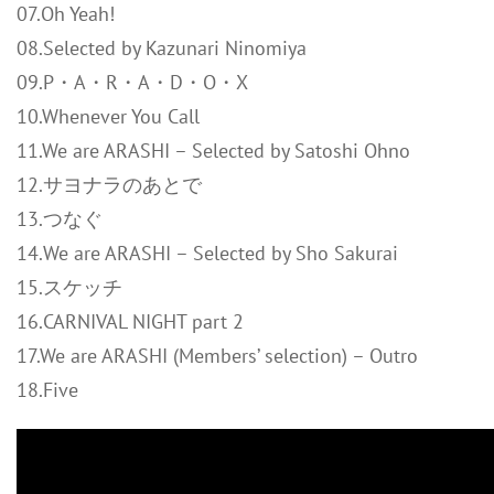
07.Oh Yeah!
08.Selected by Kazunari Ninomiya
09.P・A・R・A・D・O・X
10.Whenever You Call
11.We are ARASHI – Selected by Satoshi Ohno
12.サヨナラのあとで
13.つなぐ
14.We are ARASHI – Selected by Sho Sakurai
15.スケッチ
16.CARNIVAL NIGHT part 2
17.We are ARASHI (Members’ selection) – Outro
18.Five