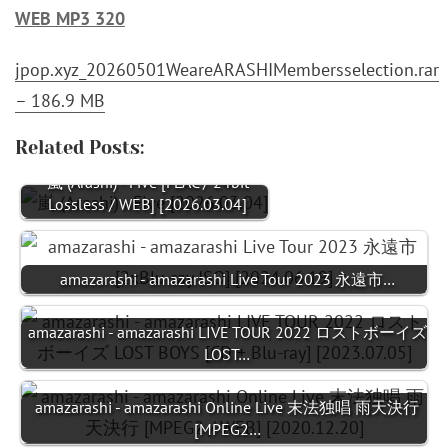
WEB MP3 320
jpop.xyz_20260501WeareARASHIMembersselection.rar
– 186.9 MB
Related Posts:
嵐 (Arashi) - Five [FLAC / 24bit
Lossless / WEB] [2026.03.04]
amazarashi - amazarashi Live Tour 2023 永遠市…
amazarashi - amazarashi LIVE TOUR 2022 ロストボーイズ
LOST…
amazarashi - amazarashi Online Live 末法独唱 雨天決行
[MPEG2…