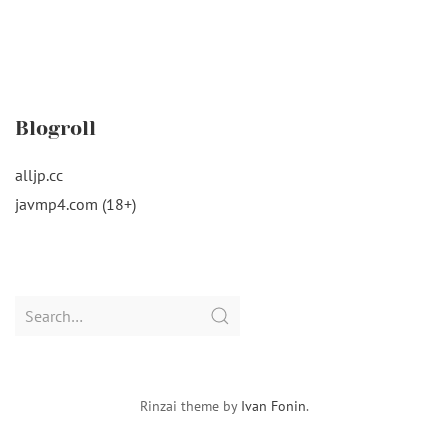
Blogroll
alljp.cc
javmp4.com (18+)
Search
for:
Rinzai theme by
Ivan Fonin
.