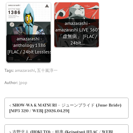
amazarashi -
amazarashi LIVE 360°
「虚無病」 [FLAC /
amazarashi -
24bit…
anthology 1386
[FLAC / 24bit Lossless
/…
Tags:
amazarashi
,
五十嵐淳一
Author:
jpop
< SHOW-WA & MATSURI – ジューンブライド (June Bride)
[MP3 320 / WEB] [2026.04.29]
> 吉野北人 (HOKUTO) – 軽率 (Keisotsu) [FLAC / WEB]