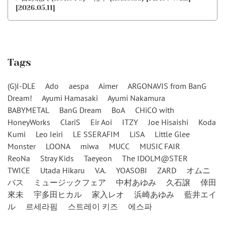
[2026.05.11]
Tags
(G)I-DLE
Ado
aespa
Aimer
ARGONAVIS from BanG
Dream!
Ayumi Hamasaki
Ayumi Nakamura
BABYMETAL
BanG Dream
BoA
CHiCO with
HoneyWorks
ClariS
Eir Aoi
ITZY
Joe Hisaishi
Koda
Kumi
Leo Ieiri
LE SSERAFIM
LiSA
Little Glee
Monster
LOONA
miwa
MUCC
MUSIC FAIR
ReoNa
Stray Kids
Taeyeon
The IDOLM@STER
TWICE
Utada Hikaru
V.A.
YOASOBI
ZARD
オムニ
バス
ミュージックフェア
中村あゆみ
久石譲
倖田
來未
宇多田ヒカル
家入レオ
浜崎あゆみ
藍井エイ
ル
르세라핌
스트레이 키즈
에스파