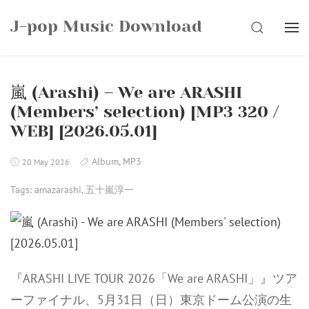
Skip
J-pop Music Download
to
SEARCH
content
嵐 (Arashi) – We are ARASHI
(Members’ selection) [MP3 320 /
WEB] [2026.05.01]
Album
,
MP3
20 May 2026
Tags:
amazarashi
,
五十嵐淳一
『ARASHI LIVE TOUR 2026「We are ARASHI」』ツア
ーファイナル、5⽉31⽇（⽇）東京ドーム公演の⽣