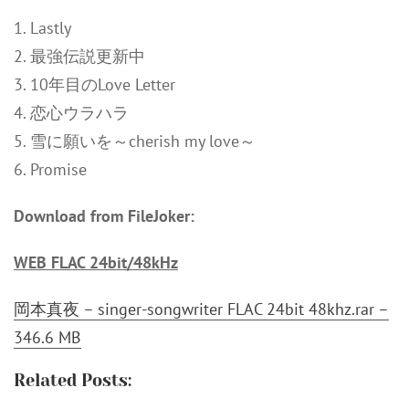
1. Lastly
2. 最強伝説更新中
3. 10年目のLove Letter
4. 恋心ウラハラ
5. 雪に願いを～cherish my love～
6. Promise
Download from FileJoker:
WEB FLAC 24bit/48kHz
岡本真夜 – singer-songwriter FLAC 24bit 48khz.rar –
346.6 MB
Related Posts: