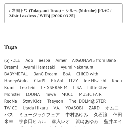
> 常闇トワ (Tokoyami Towa) – シルべ (Shirube) [FLAC /
24bit Lossless / WEB] [2026.03.25]
Tags
(G)I-DLE
Ado
aespa
Aimer
ARGONAVIS from BanG
Dream!
Ayumi Hamasaki
Ayumi Nakamura
BABYMETAL
BanG Dream
BoA
CHiCO with
HoneyWorks
ClariS
Eir Aoi
ITZY
Joe Hisaishi
Koda
Kumi
Leo Ieiri
LE SSERAFIM
LiSA
Little Glee
Monster
LOONA
miwa
MUCC
MUSIC FAIR
ReoNa
Stray Kids
Taeyeon
The IDOLM@STER
TWICE
Utada Hikaru
V.A.
YOASOBI
ZARD
オムニ
バス
ミュージックフェア
中村あゆみ
久石譲
倖田
來未
宇多田ヒカル
家入レオ
浜崎あゆみ
藍井エイ