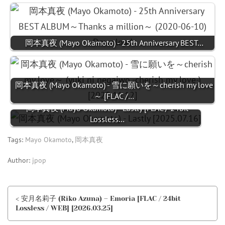
岡本真夜 (Mayo Okamoto) - 25th Anniversary BEST…
岡本真夜 (Mayo Okamoto) - 雪に願いを～cherish my love
～ [FLAC /…
岡本真夜 (Mayo Okamoto) - Lastly [FLAC / 24bit
Lossless…
Tags:
Mayo Okamoto
,
岡本真夜
Author:
jpop
< 安月名莉子 (Riko Azuna) – Emoria [FLAC / 24bit
Lossless / WEB] [2026.03.25]