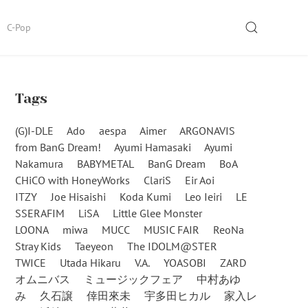
SEARCH
C-Pop
Tags
(G)I-DLE
Ado
aespa
Aimer
ARGONAVIS
from BanG Dream!
Ayumi Hamasaki
Ayumi
Nakamura
BABYMETAL
BanG Dream
BoA
CHiCO with HoneyWorks
ClariS
Eir Aoi
ITZY
Joe Hisaishi
Koda Kumi
Leo Ieiri
LE
SSERAFIM
LiSA
Little Glee Monster
LOONA
miwa
MUCC
MUSIC FAIR
ReoNa
Stray Kids
Taeyeon
The IDOLM@STER
TWICE
Utada Hikaru
V.A.
YOASOBI
ZARD
オムニバス
ミュージックフェア
中村あゆ
み
久石譲
倖田來未
宇多田ヒカル
家入レ