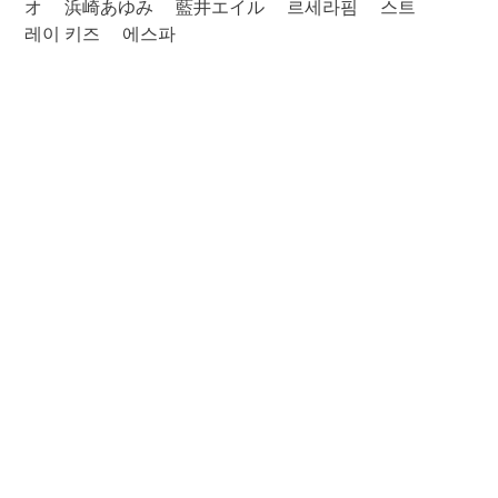
オ
浜崎あゆみ
藍井エイル
르세라핌
스트
레이 키즈
에스파