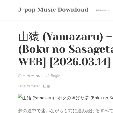
Skip
J-pop Music Download
to
Album
content
山猿 (Yamazaru
(Boku no Sasaget
WEB] [2026.03.14]
Single
21 March 2026
Tags:
Yamazaru
,
山猿
夢の途中で迷いながらも前に進み続けるすべて