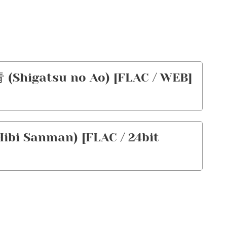
higatsu no Ao) [FLAC / WEB]
bi Sanman) [FLAC / 24bit