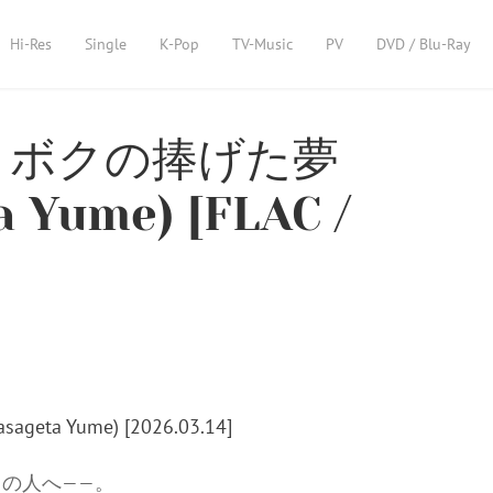
Hi-Res
Single
K-Pop
TV-Music
PV
DVD / Blu-Ray
) – ボクの捧げた夢
a Yume) [FLAC /
の人へ——。