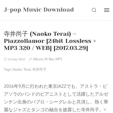
Skip
J-pop Music Download
to
SEARCH
content
寺井尚子 (Naoko Terai) –
Piazzollamor [24bit Lossless +
MP3 320 / WEB] [2017.03.29]
Album
,
Hi-Res
,
MP3
13 July 2019
Tags:
Naoko Terai
,
寺井尚子
2016年9月に行われた東京JAZZでも、アストラ・ピ
アソラのバンドのピアニストとして活躍したアルゼ
ンチン出身のパブロ・シーグレルと共演し、熱く華
麗なジャズとタンゴの融合を披露した寺井尚子。<