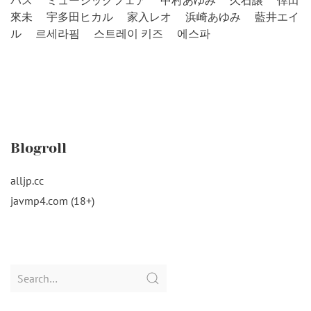
バス
ミュージックフェア
中村あゆみ
久石譲
倖田
來未
宇多田ヒカル
家入レオ
浜崎あゆみ
藍井エイ
ル
르세라핌
스트레이 키즈
에스파
Blogroll
alljp.cc
javmp4.com (18+)
Search
for: