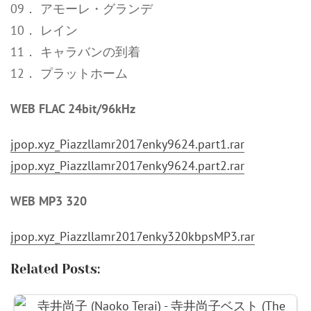
09． アモーレ・グランデ
10． レイン
11． キャラバンの到着
12． プラットホーム
WEB FLAC 24bit/96kHz
jpop.xyz_Piazzllamr2017enky9624.part1.rar
jpop.xyz_Piazzllamr2017enky9624.part2.rar
WEB MP3 320
jpop.xyz_Piazzllamr2017enky320kbpsMP3.rar
Related Posts: