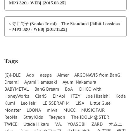
MP3 320 / WEB] [2015.03.25]
> 寺井尚子 (Naoko Terai) – The Standard [24bit Lossless
+ MP3 320 / WEB] [2017.11.22]
Tags
(G)I-DLE
Ado
aespa
Aimer
ARGONAVIS from BanG
Dream!
Ayumi Hamasaki
Ayumi Nakamura
BABYMETAL
BanG Dream
BoA
CHiCO with
HoneyWorks
ClariS
Eir Aoi
ITZY
Joe Hisaishi
Koda
Kumi
Leo Ieiri
LE SSERAFIM
LiSA
Little Glee
Monster
LOONA
miwa
MUCC
MUSIC FAIR
ReoNa
Stray Kids
Taeyeon
The IDOLM@STER
TWICE
Utada Hikaru
V.A.
YOASOBI
ZARD
オムニ