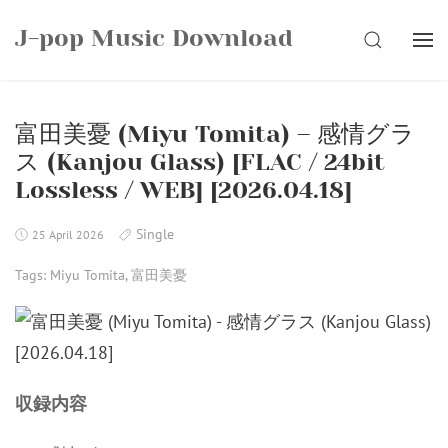
Skip
J-pop Music Download
to
SEARCH
content
富田美憂 (Miyu Tomita) – 感情グラ
ス (Kanjou Glass) [FLAC / 24bit
Lossless / WEB] [2026.04.18]
Single
25 April 2026
Tags:
Miyu Tomita
,
富田美憂
収録内容