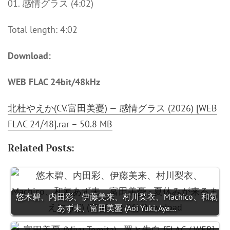
01. 感情グラス (4:02)
Total length: 4:02
Download:
WEB FLAC 24bit/48kHz
北杜やえか(CV.富田美憂) — 感情グラス (2026) [WEB
FLAC 24⧸48].rar – 50.8 MB
Related Posts:
悠木碧、内田彩、伊藤美来、村川梨衣、Machico、和氣
あず未、富田美憂 (Aoi Yuki, Aya…