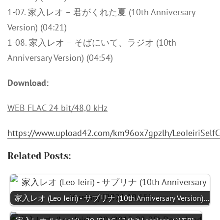
1-07. 家入レオ – 君がくれた夏 (10th Anniversary
Version) (04:21)
1-08. 家入レオ – そばにいて、ラジオ (10th
Anniversary Version) (04:54)
Download:
WEB FLAC 24 bit/48,0 kHz
https://www.upload42.com/km96ox7gpzlh/LeoIeiriSelfC
Related Posts:
家入レオ (Leo Ieiri) - サブリナ (10th Anniversary Version)…