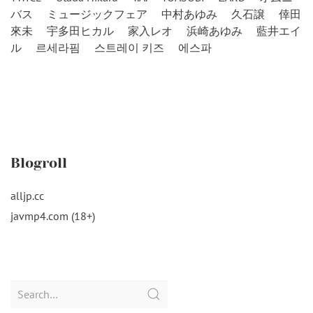
バス
ミュージックフェア
中村あゆみ
久石譲
倖田
來未
宇多田ヒカル
家入レオ
浜崎あゆみ
藍井エイ
ル
르세라핌
스트레이 키즈
에스파
Blogroll
alljp.cc
javmp4.com (18+)
Search
for: