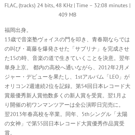
FLAC, (tracks) 24 bits, 48 KHz | Time – 32:08 minutes |
409 MB
福岡出身。
13歳で音楽塾ヴォイスの門を叩き、青春期ならでは
の叫び・葛藤を爆発させた「サブリナ」を完成させ
た15の時、音楽の道で生きていくことを決意。翌年
単身上京。 都内の高校へ通いながら、2012年2月メ
ジャー・デビューを果たし、1stアルバム「LEO」が
オリコン2週連続2位を記録。第54回日本レコード大
賞最優秀新人賞他数多くの新人賞を受賞。翌1月よ
り開催の初ワンマンツアーは全公演即日完売に。
翌2013年春高校を卒業。同年、5thシングル「太陽
の女神」で第55回日本レコード大賞優秀作品賞受
賞。