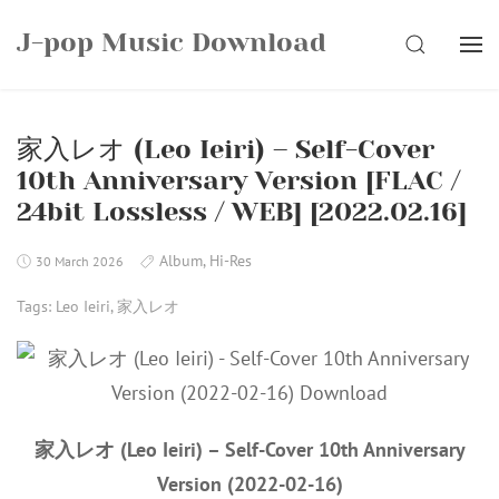
Skip
J-pop Music Download
to
SEARCH
content
家入レオ (Leo Ieiri) – Self-Cover
10th Anniversary Version [FLAC /
24bit Lossless / WEB] [2022.02.16]
Album
,
Hi-Res
30 March 2026
Tags:
Leo Ieiri
,
家入レオ
家入レオ (Leo Ieiri) – Self-Cover 10th Anniversary
Version (2022-02-16)