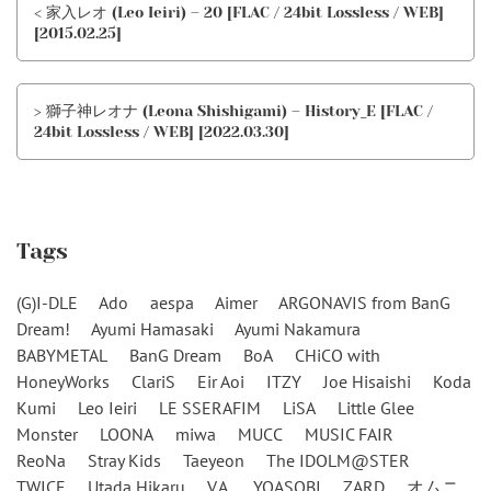
< 家入レオ (Leo Ieiri) – 20 [FLAC / 24bit Lossless / WEB]
[2015.02.25]
> 獅子神レオナ (Leona Shishigami) – History_E [FLAC /
24bit Lossless / WEB] [2022.03.30]
Tags
(G)I-DLE
Ado
aespa
Aimer
ARGONAVIS from BanG
Dream!
Ayumi Hamasaki
Ayumi Nakamura
BABYMETAL
BanG Dream
BoA
CHiCO with
HoneyWorks
ClariS
Eir Aoi
ITZY
Joe Hisaishi
Koda
Kumi
Leo Ieiri
LE SSERAFIM
LiSA
Little Glee
Monster
LOONA
miwa
MUCC
MUSIC FAIR
ReoNa
Stray Kids
Taeyeon
The IDOLM@STER
TWICE
Utada Hikaru
V.A.
YOASOBI
ZARD
オムニ